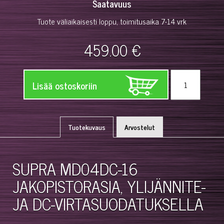
Saatavuus
Tuote väliaikaisesti loppu, toimitusaika 7-14 vrk
459.00 €
Lisää ostoskoriin
Tuotekuvaus
Arvostelut
SUPRA MD04DC-16
JAKOPISTORASIA, YLIJÄNNITE-
JA DC-VIRTASUODATUKSELLA