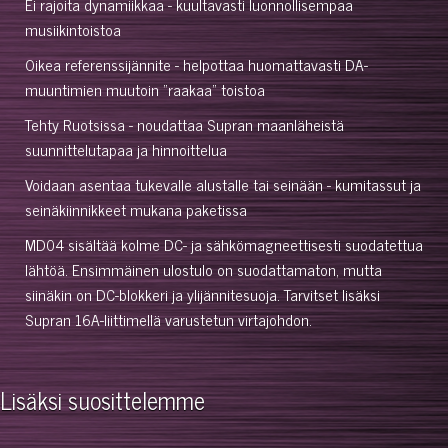
Ei rajoita dynamiikkaa - kuultavasti luonnollisempaa
musiikintoistoa
Oikea referenssijännite - helpottaa huomattavasti DA-
muuntimien muutoin "raakaa" toistoa
Tehty Ruotsissa - noudattaa Supran maanläheistä
suunnittelutapaa ja hinnoittelua
Voidaan asentaa tukevalle alustalle tai seinään - kumitassut ja
seinäkiinnikkeet mukana paketissa
MD04 sisältää kolme DC- ja sähkömagneettisesti suodatettua
lähtöä. Ensimmäinen ulostulo on suodattamaton, mutta
siinäkin on DC-blokkeri ja ylijännitesuoja. Tarvitset lisäksi
Supran 16A-liittimellä varustetun virtajohdon.
Lisäksi suosittelemme