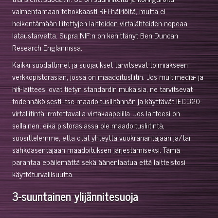
vaimentamaan tehokkaasti RFI-häiriöitä, mutta ei
heikentämään liitettyjen laitteiden virtalähteiden nopeaa
lataustarvetta. Supra NIF:n on kehittänyt Ben Duncan
Research Englannissa.
Kaikki suodattimet ja suojaukset tarvitsevat toimiakseen
verkkopistorasian, jossa on maadoitusliitin. Jos multimedia- ja
hifi-laitteesi ovat tietyn standardin mukaisia, ne tarvitsevat
todennäköisesti itse maadoitusliitännän ja käyttävät IEC-320-
virtaliitintä irrotettavalla virtakaapelilla. Jos laitteesi on
sellainen, eikä pistorasiassa ole maadoitusliitintä,
suosittelemme, että otat yhteyttä vuokranantajaan ja/tai
sähköasentajaan maadoituksen järjestämiseksi. Tämä
parantaa epäilemättä sekä äänenlaatua että laitteistosi
käyttöturvallisuutta.
3-suuntainen ylijännitesuoja