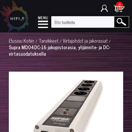
0
Etusivu
Kotiin
Tarvikkeet
Virtajohdot ja jakorasiat
/
/
/
Supra MD04DC-16 jakopistorasia, ylijännite- ja DC-
virtasuodatuksella
◀
▶