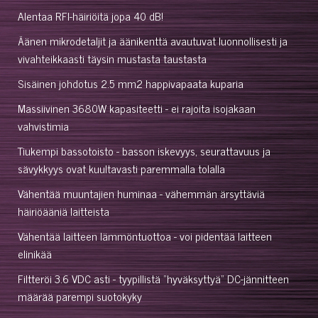
Alentaa RFI-häiriöitä jopa 40 dB!
Äänen mikrodetaljit ja äänikenttä avautuvat luonnollisesti ja
vivahteikkaasti täysin mustasta taustasta
Sisäinen johdotus 2.5 mm2 happivapaata kuparia
Massiivinen 3680W kapasiteetti - ei rajoita isojakaan
vahvistimia
Tiukempi bassotoisto - basson iskevyys, seurattavuus ja
sävykkyys ovat kuultavasti paremmalla tolalla
Vähentää muuntajien huminaa - vähemmän ärsyttäviä
häiriöääniä laitteista
Vähentää laitteen lämmöntuottoa - voi pidentää laitteen
elinikää
Filtteröi 3.6 VDC asti - tyypillistä "hyväksyttyä" DC-jännitteen
määrää parempi suotokyky