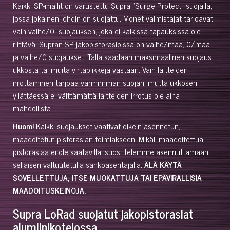
Kaikki SP-mallit on varustettu Supra "Surge Protect" suojalla,
jossa jokainen johdin on suojattu. Monet valmistajat tarjoavat
vain vaihe/0 -suojauksen, joka ei kaikissa tapauksissa ole
riittävä. Supran SP jakopistorasioissa on vaihe/maa, 0/maa
ja vaihe/0 suojaukset. Tällä saadaan maksimaalinen suojaus
ukkosta tai muita virtapiikkejä vastaan. Vain laitteiden
irrottaminen tarjoaa varmimman suojan, mutta ukkosen
yllättäessä ei välttämättä laitteiden irrotus ole aina
mahdollista.
Huom!
Kaikki suojaukset vaativat oikein asennetun,
maadoitetun pistorasian toimiakseen. Mikäli maadoitettua
pistorasiaa ei ole saatavilla, suosittelemme asennuttamaan
sellaisen valtuutetulla sähköasentajalla.
ÄLÄ KÄYTÄ
SOVELLETTUJA, ITSE MUOKATTUJA TAI EPÄVIRALLISIA
MAADOITUSKEINOJA.
Supra LoRad suojatut jakopistorasiat
alumiinikotelossa