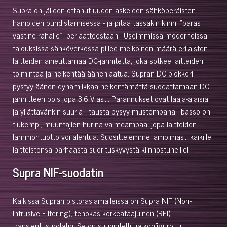
Supra on jälleen ottanut uuden askeleen sähköperäisten
häiriöiden puhdistamisessa - ja pitää tässäkin kiinni "paras
vastine rahalle" -periaatteestaan. Useimmissa moderneissa
talouksissa sähköverkossa piilee melkoinen määrä erilaisten
laitteiden aiheuttamaa DC-jännitettä, joka sotkee laitteiden
toimintaa ja heikentää äänenlaatua. Supran DC-blokkeri
pystyy äänen dynamiikkaa heikentämättä suodattamaan DC-
jännitteen pois jopa 3,6 V asti. Parannukset ovat laaja-alaisia
ja yllättävänkin suuria - tausta pysyy mustempana, basso on
tiukempi, muuntajien hurina vaimeampaa, jopa laitteiden
lämmöntuotto voi alentua. Suosittelemme lämpimästi kaikille
laitteistonsa parhaasta suorituskyvystä kiinnostuneille!
Supra NIF-suodatin
Kaikissa Supran pistorasiamalleissa on Supra NIF (Non-
Intrusive Filtering), tehokas korkeataajuinen (RFI)
transienttisuodatin. Se on suunniteltu ja konfiguroitu