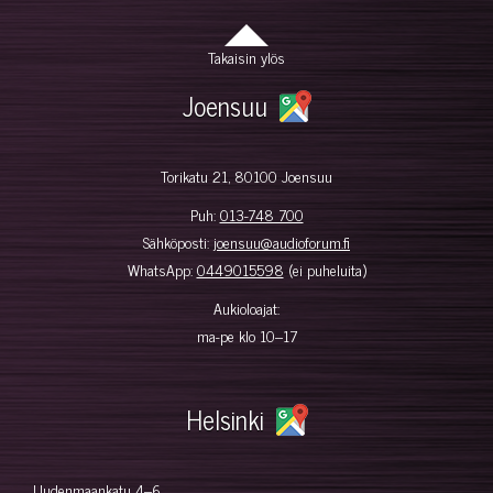
Takaisin ylös
Joensuu
Torikatu 21, 80100 Joensuu
Puh:
013-748 700
Sähköposti:
joensuu@audioforum.fi
WhatsApp:
0449015598
(ei puheluita)
Aukioloajat:
ma-pe klo 10–17
Helsinki
Uudenmaankatu 4–6