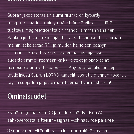
Supran jakopistorasian alumiinirunko on kytketty
maapotentiaaliin, jolloin ympäristöön säteilevä, häiriötä
tuottava magneettikenttä on mahdollisimman vähäinen.
Sähköä johtava runko ohjaa haitalliset häiriökentät suoraan
maihin, sekä setää RFI- ja muiden häiriöiden pääsyn
virtapiiriin. Saavuttaaksesi täyden häiriösuojauksen,
suosittelemme liittämään kaikki laitteet ja pistorasiat
häiriösuojatuilla virtakaapeleilla. Käyttötarkoitukseen sopii
täydellisesti Supran LORAD-kaapelit. Jos et ole ennen kokenut
täysin suojattua järjestelmää, huomaat varmasti eron!
Ominaisuudet
Estää ongelmallisen DC-jännitteen päätymisen AC-
sähköverkosta laitteisiin - signaali-kohinasuhde paranee
3-suuntainem ylijännitesuoja luonnonilmiöitä vastaan