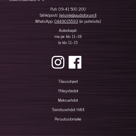
Puh:
09-41 500 200
Sähköposti:
helsinki@audioforum.fi
WhatsApp:
0449015593
(ei puheluita)
Aukioloajat:
ma-pe klo 11–18
la klo 11–15
Tilausohjeet
Yhteystiedot
Maksuehdot
Toimitusehdot Hifi.fi
Peruutuslomake