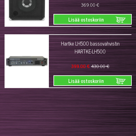
369.00 €
Lisää ostoskoriin
Hartke LH500 bassovahvistin
HARTKE-LH500
399.00 €
430.00 €
Lisää ostoskoriin