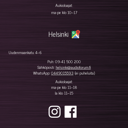
Aukioloajat:
ma-pe klo 10–17
Helsinki
Uudenmaankatu 4–6
Puh:
09-41 500 200
Sähköposti:
helsinki@audioforum.fi
WhatsApp:
0449015593
(ei puheluita)
Aukioloajat:
ma-pe klo 11–18
la klo 11–15