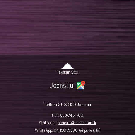
Takaisin ylös
Joensuu
Torikatu 21, 80100 Joensuu
Puh:
013-748 700
Sähköposti:
joensuu@audioforum.fi
WhatsApp:
0449015598
(ei puheluita)