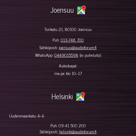
Joensuu
Torikatu 21, 80100 Joensuu
Puh:
013-748 700
Sähköposti:
joensuu@audioforum.fi
WhatsApp:
0449015598
(ei puheluita)
Aukioloajat:
ma-pe klo 10–17
Helsinki
Uudenmaankatu 4–6
Puh:
09-41 500 200
Sähköposti:
helsinki@audioforum.fi