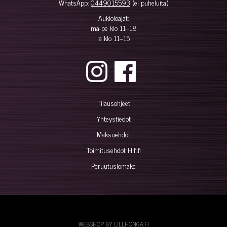
WhatsApp:
0449015593
(ei puheluita)
Aukioloajat:
ma-pe klo 11–18
la klo 11–15
Tilausohjeet
Yhteystiedot
Maksuehdot
Toimitusehdot Hifi.fi
Peruutuslomake
WEBSHOP BY LILLHONGA.FI