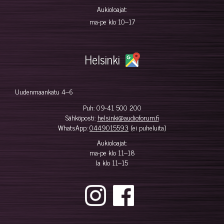
Aukioloajat:
ma-pe klo 10–17
Helsinki
Uudenmaankatu 4–6
Puh:
09-41 500 200
Sähköposti:
helsinki@audioforum.fi
WhatsApp:
0449015593
(ei puheluita)
Aukioloajat:
ma-pe klo 11–18
la klo 11–15