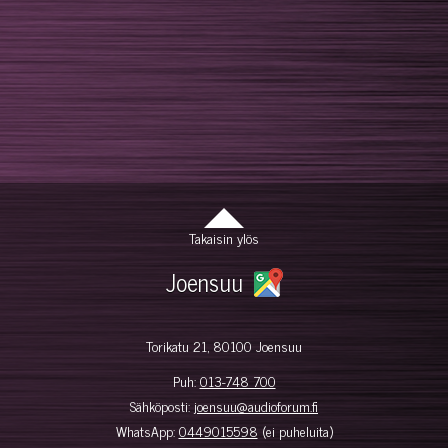
Takaisin ylös
Joensuu
Torikatu 21, 80100 Joensuu
Puh:
013-748 700
Sähköposti:
joensuu@audioforum.fi
WhatsApp:
0449015598
(ei puheluita)