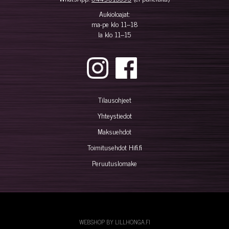
Aukioloajat:
ma-pe klo 11–18
la klo 11–15
Tilausohjeet
Yhteystiedot
Maksuehdot
Toimitusehdot Hifi.fi
Peruutuslomake
WEBSHOP BY LILLHONGA.FI