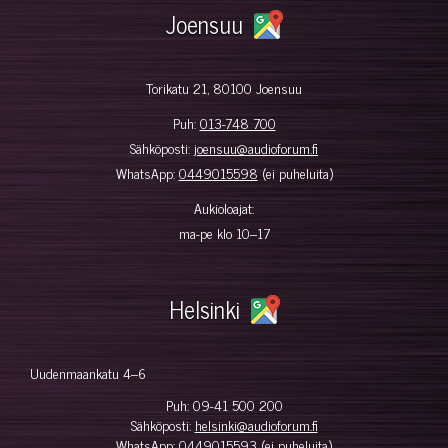
Joensuu
Torikatu 21, 80100 Joensuu
Puh:
013-748 700
Sähköposti:
joensuu@audioforum.fi
WhatsApp:
0449015598
(ei puheluita)
Aukioloajat:
ma-pe klo 10–17
Helsinki
Uudenmaankatu 4–6
Puh:
09-41 500 200
Sähköposti:
helsinki@audioforum.fi
WhatsApp:
0449015593
(ei puheluita)