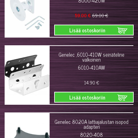
8000-420W
59.00 €
69.00 €
Lisää ostoskoriin
Genelec ,6010-410W seinäteline
valkoinen
6010-410AW
14.90 €
Lisää ostoskoriin
Genelec 8020A lattiajalustan isopod
adapteri
8020-408