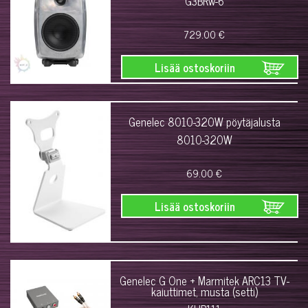
G3BRw-6
729.00 €
Lisää ostoskoriin
Genelec 8010-320W pöytäjalusta
8010-320W
69.00 €
Lisää ostoskoriin
Genelec G One + Marmitek ARC13 TV-
kaiuttimet, musta (setti)