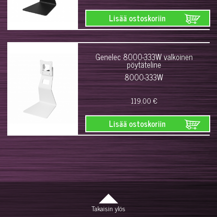
Lisää ostoskoriin
Genelec 8000-333W valkoinen
pöytäteline
8000-333W
119.00 €
Lisää ostoskoriin
Takaisin ylös