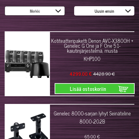
Kotiteatteripaketti Denon AVC-X3800H +
Genelec G One ja F One 5.1-
kaiutinjärjestelmä, musta
KHP100
4299.00 €
4428.90 €
Lisää ostoskoriin
Genelec 8000-sarjan lyhyt Seinäteline
8000-202B
65.00 €