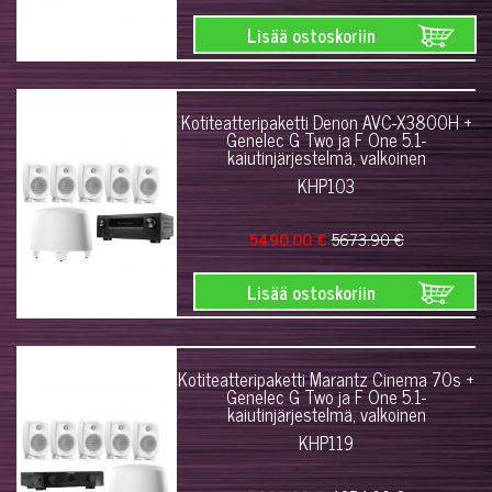
Lisää ostoskoriin
Kotiteatteripaketti Denon AVC-X3800H +
Genelec G Two ja F One 5.1-
kaiutinjärjestelmä, valkoinen
KHP103
5490.00 €
5673.90 €
Lisää ostoskoriin
Kotiteatteripaketti Marantz Cinema 70s +
Genelec G Two ja F One 5.1-
kaiutinjärjestelmä, valkoinen
KHP119