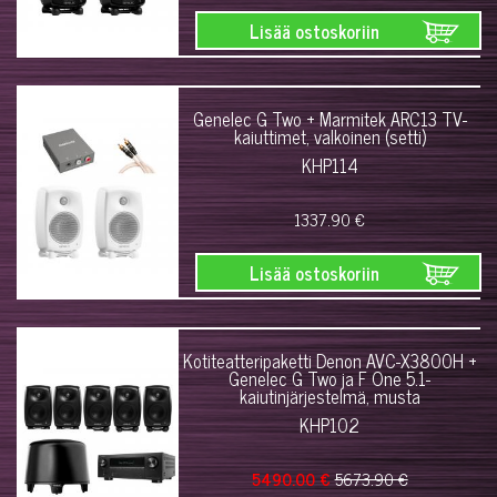
Lisää ostoskoriin
Genelec G Two + Marmitek ARC13 TV-
kaiuttimet, valkoinen (setti)
KHP114
1337.90 €
Lisää ostoskoriin
Kotiteatteripaketti Denon AVC-X3800H +
Genelec G Two ja F One 5.1-
kaiutinjärjestelmä, musta
KHP102
5490.00 €
5673.90 €