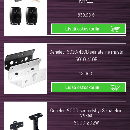
KHP111
839.90 €
Lisää ostoskoriin
Genelec, 6010-410B seinäteline musta
6010-410B
12.00 €
Lisää ostoskoriin
Genelec 8000-sarjan lyhyt Seinäteline
valkea
8000-202W