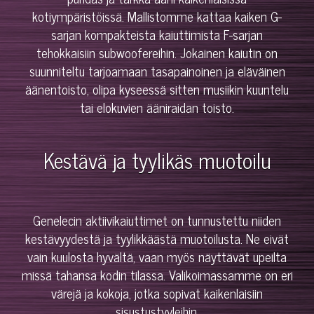
kotiympäristöissä. Mallistomme kattaa kaiken G-
sarjan kompakteista kaiuttimista F-sarjan
tehokkaisiin subwoofereihin. Jokainen kaiutin on
suunniteltu tarjoamaan tasapainoinen ja eläväinen
äänentoisto, olipa kyseessä sitten musiikin kuuntelu
tai elokuvien ääniraidan toisto.
Kestävä ja tyylikäs muotoilu
Genelecin aktiivikaiuttimet on tunnustettu niiden
kestävyydestä ja tyylikkäästä muotoilusta. Ne eivät
vain kuulosta hyvältä, vaan myös näyttävät upeilta
missä tahansa kodin tilassa. Valikoimassamme on eri
värejä ja kokoja, jotka sopivat kaikenlaisiin
sisustustyyleihin.