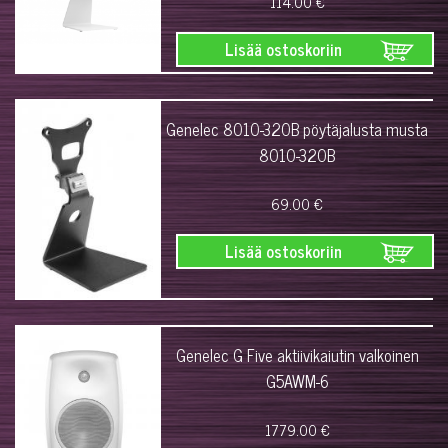
114.00 €
Lisää ostoskoriin
Genelec 8010-320B pöytäjalusta musta
8010-320B
69.00 €
Lisää ostoskoriin
Genelec G Five aktiivikaiutin valkoinen
G5AWM-6
1779.00 €