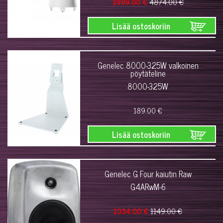
3999.00 €
4874.00 €
Lisää ostoskoriin
Genelec 8000-325W valkoinen
pöytäteline
8000-325W
189.00 €
Lisää ostoskoriin
Genelec G Four kaiutin Raw
G4ARwM-6
1034.00 €
1149.00 €