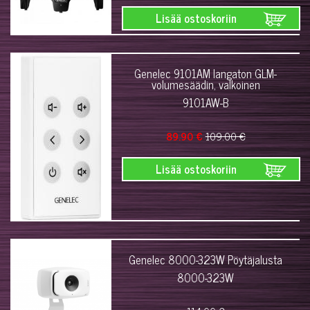
Lisää ostoskoriin
Genelec 9101AM langaton GLM-
volumesäädin, valkoinen
9101AW-B
89.90 €
109.00 €
Lisää ostoskoriin
Genelec 8000-323W Pöytäjalusta
8000-323W