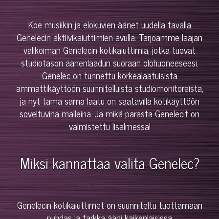
Koe musiikin ja elokuvien äänet uudella tavalla
Genelecin aktiivikaiuttimien avulla. Tarjoamme laajan
valikoiman Genelecin kotikaiuttimia, jotka tuovat
studiotason äänenlaadun suoraan olohuoneeseesi.
Genelec on tunnettu korkealaatuisista
ammattikäyttöön suunnitelluista studiomonitoreista,
ja nyt tämä sama laatu on saatavilla kotikäyttöön
soveltuvina malleina. Ja mikä parasta Genelecit on
valmistettu Iisalmessa!
Miksi kannattaa valita Genelec?
Genelecin kotikaiuttimet on suunniteltu tuottamaan
puhdas ja tarkka ääni kaikenlaisissa