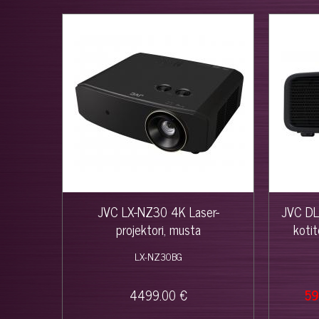
JVC LX-NZ30 4K Laser-
JVC DL
projektori, musta
kotit
LX-NZ30BG
4499.00 €
59