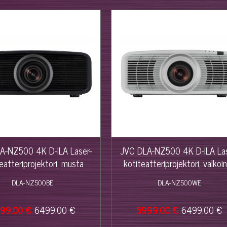
%
%
A-NZ500 4K D-ILA Laser-
JVC DLA-NZ500 4K D-ILA Las
eatteriprojektori, musta
kotiteatteriprojektori, valkoi
DLA-NZ500BE
DLA-NZ500WE
99.00 €
6499.00 €
5999.00 €
6499.00 €