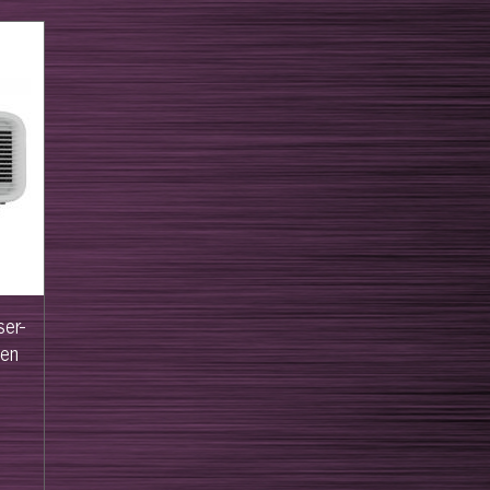
er-
nen