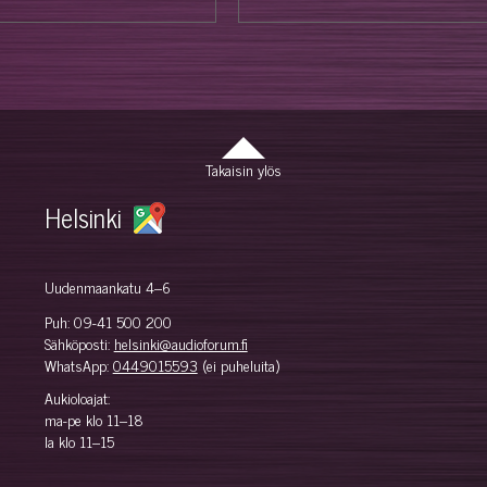
Takaisin ylös
Helsinki
Uudenmaankatu 4–6
Puh:
09-41 500 200
Sähköposti:
helsinki@audioforum.fi
WhatsApp:
0449015593
(ei puheluita)
Aukioloajat:
ma-pe klo 11–18
la klo 11–15