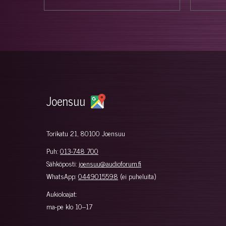
Joensuu
Torikatu 21, 80100 Joensuu
Puh:
013-748 700
Sähköposti:
joensuu@audioforum.fi
WhatsApp:
0449015598
(ei puheluita)
Aukioloajat:
ma-pe klo 10–17