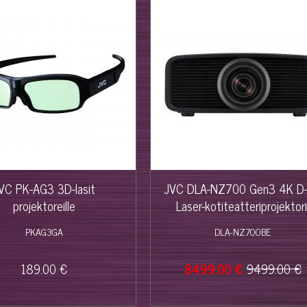
%
VC PK-AG3 3D-lasit
JVC DLA-NZ700 Gen3 4K D-
projektoreille
Laser-kotiteatteriprojektori
musta
PKAG3GA
DLA-NZ700BE
189.00 €
8499.00 €
9499.00 €