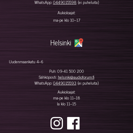
WhatsApp:
0449015598
(ei puheluita)
Aukioloajat:
ma-pe klo 10–17
Helsinki
Uudenmaankatu 4–6
Puh:
09-41 500 200
Sähköposti:
helsinki@audioforum.fi
WhatsApp:
0449015593
(ei puheluita)
Aukioloajat:
ma-pe klo 11–18
la klo 11–15