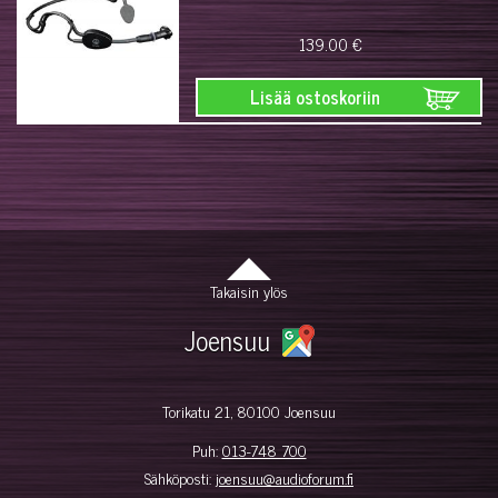
139.00 €
Lisää ostoskoriin
Takaisin ylös
Joensuu
Torikatu 21, 80100 Joensuu
Puh:
013-748 700
Sähköposti:
joensuu@audioforum.fi