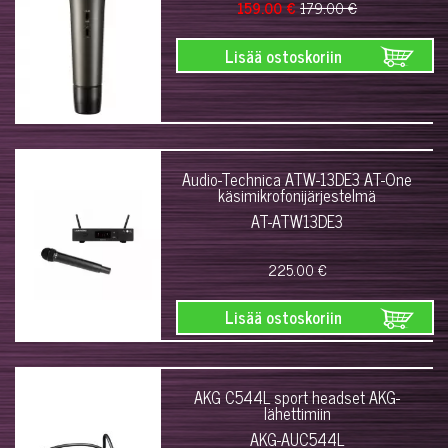
159.00 €
179.00 €
Lisää ostoskoriin
Audio-Technica ATW-13DE3 AT-One
käsimikrofonijärjestelmä
AT-ATW13DE3
225.00 €
Lisää ostoskoriin
AKG C544L sport headset AKG-
lähettimiin
AKG-AUC544L