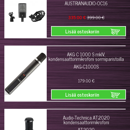
AUSTRIANAUDIO-OC16
335.00 €
399.00 €
Lisää ostoskoriin
AKG C 1000 S mk­IV,
kondensaattorimikrofoni sormiparistoilla
AKG-C1000S
179.00 €
Lisää ostoskoriin
Audio-Technica AT2020
kondensaattorimikrofoni
AT2020