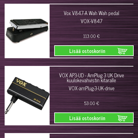
Vox V847-A Wah Wah pedal
VOX-V847
113.00 €
Lisää ostoskoriin
VOX AP3-UD - AmPlug 3 UK Drive
kuulokevahvistin kitaralle
VOX-amPlug-3-UK-drive
53.00 €
Lisää ostoskoriin