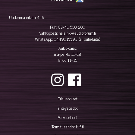
Uudenmaankatu 4–6
Puh:
09-41 500 200
Sähköposti:
helsinki@audioforum.fi
WhatsApp:
0449015593
(ei puheluita)
Aukioloajat:
ma-pe klo 11–18
la klo 11–15
Tilausohjeet
Yhteystiedot
Maksuehdot
Toimitusehdot Hifi.fi