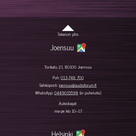
Takaisin ylös
Joensuu
Torikatu 21, 80100 Joensuu
Puh:
013-748 700
Sähköposti:
joensuu@audioforum.fi
WhatsApp:
0449015598
(ei puheluita)
Aukioloajat:
ma-pe klo 10–17
Helsinki