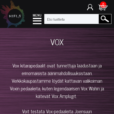
0
VOX
Vox kitarapedaalit ovat tunnettuja laadustaan ja
erinomaisista äänimahdollisuuksistaan.
Verkkokaupastamme löydät kattavan valikoiman
Voxin pedaaleita, kuten legendaarisen Vox Wahin ja
kätevät Vox Amplugit.
Voit testata Vox-pedaaleita Joensuun