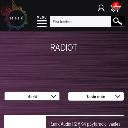
0
RADIOT
Ruark Audio R2MK4 pöytäradio, vaalea