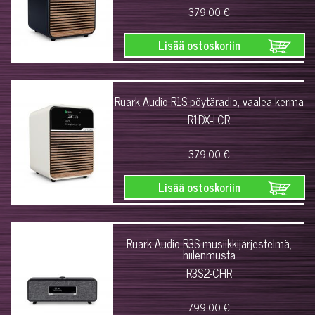
379.00 €
Lisää ostoskoriin
Ruark Audio R1S pöytäradio, vaalea kerma
R1DX-LCR
379.00 €
Lisää ostoskoriin
Ruark Audio R3S musiikkijärjestelmä,
hiilenmusta
R3S2-CHR
799.00 €