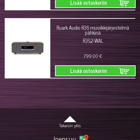
Lisää ostoskoriin
Ruark Audio R3S musiikkijärjestelmä
pähkinä
R3S2-WAL
799.00 €
Lisää ostoskoriin
Takaisin ylös
Joensuu