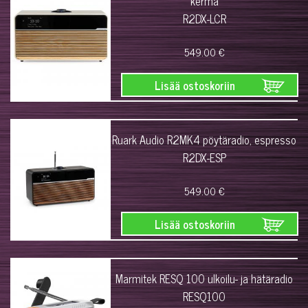
kerma
R2DX-LCR
549.00 €
Lisää ostoskoriin
Ruark Audio R2MK4 pöytäradio, espresso
R2DX-ESP
549.00 €
Lisää ostoskoriin
Marmitek RESQ 100 ulkoilu- ja hätäradio
RESQ100