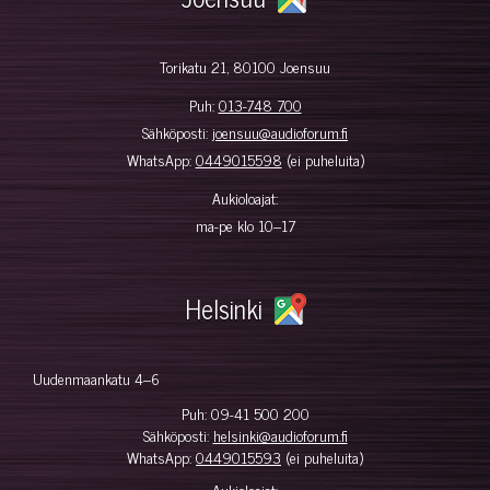
Torikatu 21, 80100 Joensuu
Puh:
013-748 700
Sähköposti:
joensuu@audioforum.fi
WhatsApp:
0449015598
(ei puheluita)
Aukioloajat:
ma-pe klo 10–17
Helsinki
Uudenmaankatu 4–6
Puh:
09-41 500 200
Sähköposti:
helsinki@audioforum.fi
WhatsApp:
0449015593
(ei puheluita)
Aukioloajat: