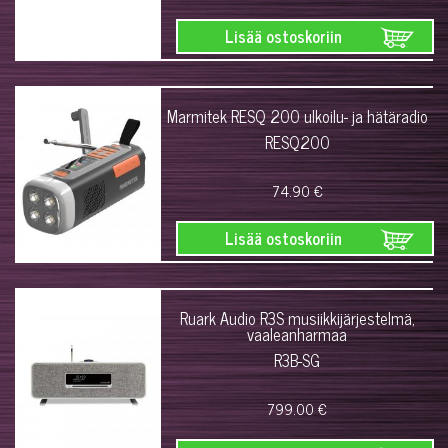
Lisää ostoskoriin
Marmitek RESQ 200 ulkoilu- ja hätäradio
RESQ200
74.90 €
Lisää ostoskoriin
Ruark Audio R3S musiikkijärjestelmä,
vaaleanharmaa
R3B-SG
799.00 €