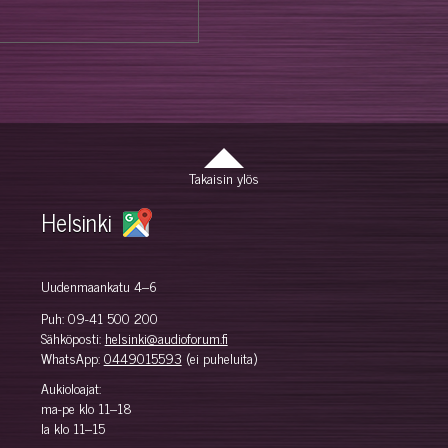
Takaisin ylös
Helsinki
Uudenmaankatu 4–6
Puh:
09-41 500 200
Sähköposti:
helsinki@audioforum.fi
WhatsApp:
0449015593
(ei puheluita)
Aukioloajat:
ma-pe klo 11–18
la klo 11–15