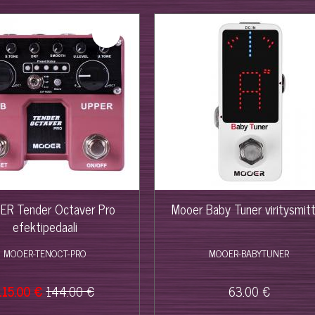
%
R Tender Octaver Pro
Mooer Baby Tuner viritysmitt
efektipedaali
MOOER-TENOCT-PRO
MOOER-BABYTUNER
115.00 €
144.00 €
63.00 €