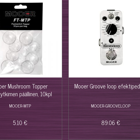
oer Mushroom Topper
Mooer Groove loop efektipeda
kytkimen päällinen, 10kpl
MOOER-MTP
MOOER-GROOVELOOP
5.10 €
89.06 €