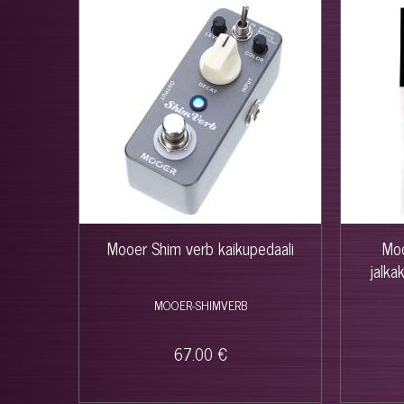
Mooer Shim verb kaikupedaali
Mo
jalka
MOOER-SHIMVERB
67.00 €