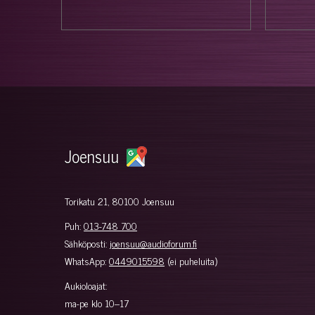
Joensuu
Torikatu 21, 80100 Joensuu
Puh:
013-748 700
Sähköposti:
joensuu@audioforum.fi
WhatsApp:
0449015598
(ei puheluita)
Aukioloajat:
ma-pe klo 10–17