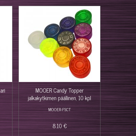
ari
MOOER Candy Topper
jalkakytkimen päällinen, 10 kpl
MOOER-FSCT
8.10 €