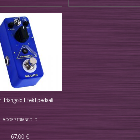
 Triangolo Efektipedaali
MOOER-TRIANGOLO
67.00 €