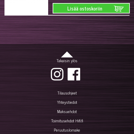
Lisää ostoskoriin
Takaisin ylös
Tilausohjeet
Yhteystiedot
Maksuehdot
Toimitusehdot Hifi.fi
Peruutuslomake