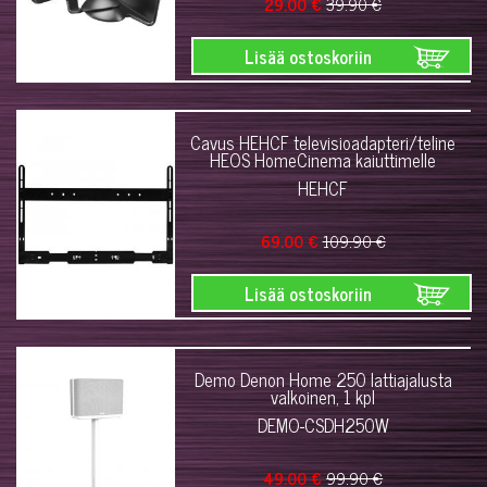
29.00 €
39.90 €
Lisää ostoskoriin
Cavus HEHCF televisioadapteri/teline
HEOS HomeCinema kaiuttimelle
HEHCF
69.00 €
109.90 €
Lisää ostoskoriin
Demo Denon Home 250 lattiajalusta
valkoinen, 1 kpl
DEMO-CSDH250W
49.00 €
99.90 €