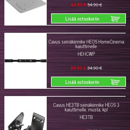
44.90 €
54.90 €
Lisää ostoskoriin
Cavus seinäkiinnike HEOS HomeCinema
kaiuttimelle
HEHCWP
24.90 €
34.90 €
Lisää ostoskoriin
Cavus HE3TB seinäkiinnike HEOS 3
kaiuttimelle, musta, kpl
HE3TB