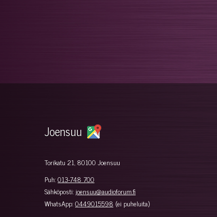
Joensuu
Torikatu 21, 80100 Joensuu
Puh:
013-748 700
Sähköposti:
joensuu@audioforum.fi
WhatsApp:
0449015598
(ei puheluita)