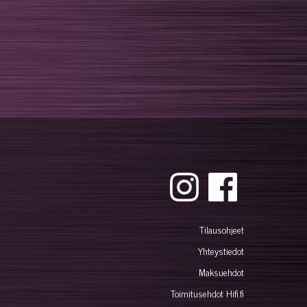
Tilausohjeet
Yhteystiedot
Maksuehdot
Toimitusehdot Hifi.fi