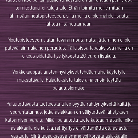
toimitettuna, ei kuluja tule. Ethän toimita meille mitään
lähimpään noutopisteeseen, sillä meillä ei ole mahdollisuutta
lähteä niitä noutamaan.
Noutopisteeseen tilatun tavaran noutamatta jättäminen ei ole
pätevä lainmukainen peruutus. Tällaisissa tapauksissa meillä on
oikeus pidättää hyvityksestä 20 euron lisäkulu.
Verkkokauppatilausten hyvitykset tehdään aina käytetylle
maksutavalle. Palautuksista tulee aina ensin täyttää
palautuslomake.
Palautettavasta tuotteesta tulee pyytää rahtiyritykseltä kuitti ja
seurantatunnus, jotka asiakkaan on säilytettävä lähetyksen
katoamisen varalta. Mikäli palautettu tuote katoaa matkalla, eikä
asiakkaalla ole kuittia, rahtiyritys ei välttämättä ota asiasta
vastuuta. Siinä tapauksessa emme voi korvata asiakkaalle