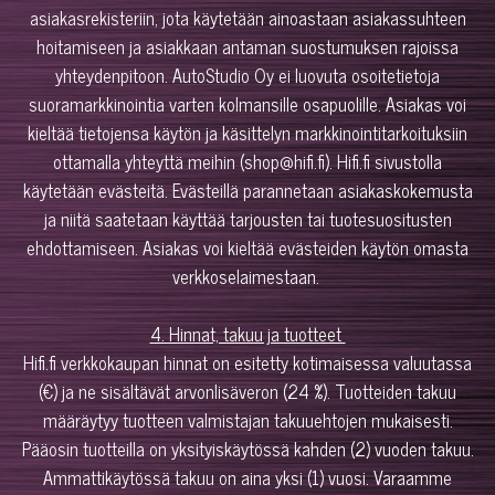
asiakasrekisteriin, jota käytetään ainoastaan asiakassuhteen
hoitamiseen ja asiakkaan antaman suostumuksen rajoissa
yhteydenpitoon. AutoStudio Oy ei luovuta osoitetietoja
suoramarkkinointia varten kolmansille osapuolille. Asiakas voi
kieltää tietojensa käytön ja käsittelyn markkinointitarkoituksiin
ottamalla yhteyttä meihin (shop@hifi.fi). Hifi.fi sivustolla
käytetään evästeitä. Evästeillä parannetaan asiakaskokemusta
ja niitä saatetaan käyttää tarjousten tai tuotesuositusten
ehdottamiseen. Asiakas voi kieltää evästeiden käytön omasta
verkkoselaimestaan.
4. Hinnat, takuu ja tuotteet
Hifi.fi verkkokaupan hinnat on esitetty kotimaisessa valuutassa
(€) ja ne sisältävät arvonlisäveron (24 %). Tuotteiden takuu
määräytyy tuotteen valmistajan takuuehtojen mukaisesti.
Pääosin tuotteilla on yksityiskäytössä kahden (2) vuoden takuu.
Ammattikäytössä takuu on aina yksi (1) vuosi. Varaamme