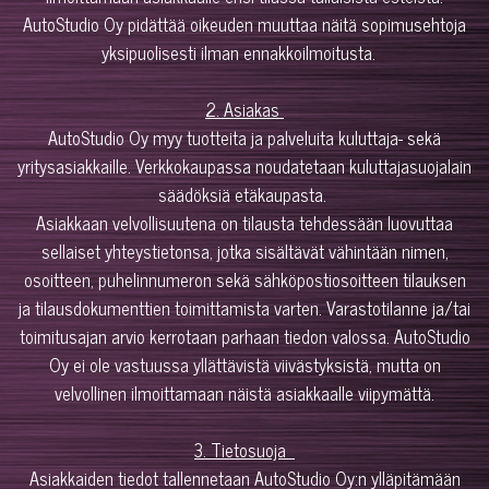
AutoStudio Oy pidättää oikeuden muuttaa näitä sopimusehtoja
yksipuolisesti ilman ennakkoilmoitusta.
2. Asiakas
AutoStudio Oy myy tuotteita ja palveluita kuluttaja- sekä
yritysasiakkaille. Verkkokaupassa noudatetaan kuluttajasuojalain
säädöksiä etäkaupasta.
Asiakkaan velvollisuutena on tilausta tehdessään luovuttaa
sellaiset yhteystietonsa, jotka sisältävät vähintään nimen,
osoitteen, puhelinnumeron sekä sähköpostiosoitteen tilauksen
ja tilausdokumenttien toimittamista varten. Varastotilanne ja/tai
toimitusajan arvio kerrotaan parhaan tiedon valossa. AutoStudio
Oy ei ole vastuussa yllättävistä viivästyksistä, mutta on
velvollinen ilmoittamaan näistä asiakkaalle viipymättä.
3. Tietosuoja
Asiakkaiden tiedot tallennetaan AutoStudio Oy:n ylläpitämään