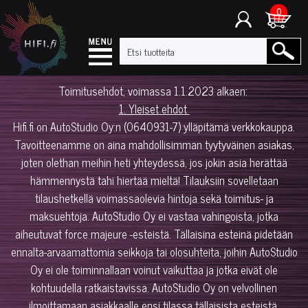
0
Toimitusehdot, voimassa 1.1.2023 alkaen:
1. Yleiset ehdot
Hifi.fi on AutoStudio Oy:n (0640931-7) ylläpitämä verkkokauppa.
Tavoitteenamme on aina mahdollisimman tyytyväinen asiakas,
joten olethan meihin heti yhteydessä, jos jokin asia herättää
hämmennystä tahi hiertää mieltä! Tilauksiin sovelletaan
tilaushetkellä voimassaolevia hintoja sekä toimitus- ja
maksuehtoja. AutoStudio Oy ei vastaa vahingoista, jotka
aiheutuvat force majeure -esteistä. Tällaisina esteinä pidetään
ennalta-arvaamattomia seikkoja tai olosuhteita, joihin AutoStudio
Oy ei ole toiminnallaan voinut vaikuttaa ja jotka eivät ole
kohtuudella ratkaistavissa. AutoStudio Oy on velvollinen
ilmoittamaan asiakkaalle ensi tilassa tällaisista esteistä.