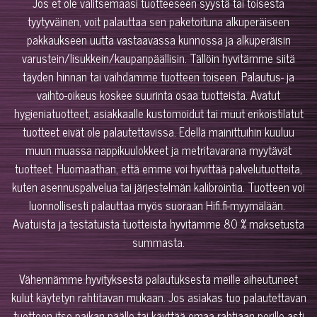
Jos et ole valitsemaasi tuotteeseen syystä tai toisesta
tyytyväinen, voit palauttaa sen paketoituna alkuperäiseen
pakkaukseen uutta vastaavassa kunnossa ja alkuperäisin
varustein/lisukkein/kaupanpäällisin. Tällöin hyvitämme siitä
täyden hinnan tai vaihdamme tuotteen toiseen. Palautus- ja
vaihto-oikeus koskee suurinta osaa tuotteista. Avatut
hygieniatuotteet, asiakkaalle kustomoidut tai muut erikoistilatut
tuotteet eivät ole palautettavissa. Edellä mainittuihin kuuluu
muun muassa nappikuulokkeet ja metritavarana myytävät
tuotteet. Huomaathan, että emme voi hyvittää palvelutuotteita,
kuten asennuspalvelua tai järjestelmän kalibrointia. Tuotteen voi
luonnollisesti palauttaa myös suoraan Hifi.fi-myymälään.
Avatuista ja testatuista tuotteista hyvitämme 80 % maksetusta
summasta.
Vähennämme hyvityksestä palautuksesta meille aiheutuneet
kulut käytetyn rahtitavan mukaan. Jos asiakas tuo palautettavan
tuotteen itse paikan päälle tai käyttää omaa rahtiaan perille asti