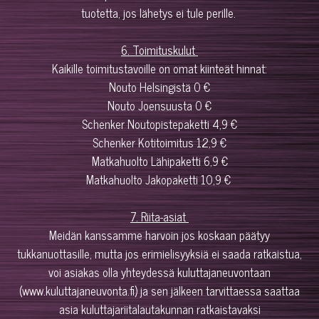
tuotetta, jos lähetys ei tule perille.
6. Toimituskulut
Kaikille toimitustavoille on omat kiinteät hinnat:
Nouto Helsingistä 0 €
Nouto Joensuusta 0 €
Schenker Noutopistepaketti 4,9 €
Schenker Kotitoimitus 12,9 €
Matkahuolto Lähipaketti 6,9 €
Matkahuolto Jakopaketti 10,9 €
7. Riita-asiat
Meidän kanssamme harvoin jos koskaan päätyy
tukkanuottasille, mutta jos erimielisyyksiä ei saada ratkaistua,
voi asiakas olla yhteydessä kuluttajaneuvontaan
(www.kuluttajaneuvonta.fi) ja sen jälkeen tarvittaessa saattaa
asia kuluttajariitalautakunnan ratkaistavaksi