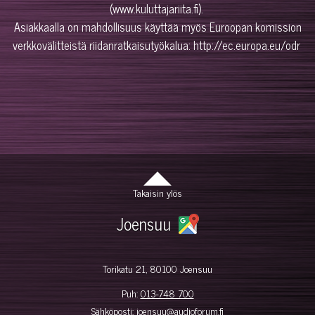
(www.kuluttajariita.fi).
Asiakkaalla on mahdollisuus käyttää myös Euroopan komission
verkkovälitteistä riidanratkaisutyökalua: http://ec.europa.eu/odr
Takaisin ylös
Joensuu
Torikatu 21, 80100 Joensuu
Puh:
013-748 700
Sähköposti:
joensuu@audioforum.fi