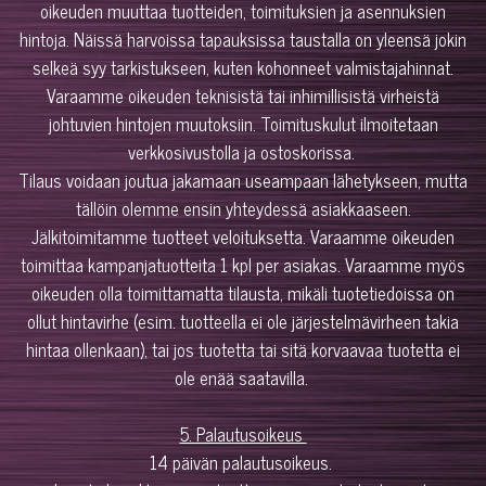
oikeuden muuttaa tuotteiden, toimituksien ja asennuksien
hintoja. Näissä harvoissa tapauksissa taustalla on yleensä jokin
selkeä syy tarkistukseen, kuten kohonneet valmistajahinnat.
Varaamme oikeuden teknisistä tai inhimillisistä virheistä
johtuvien hintojen muutoksiin. Toimituskulut ilmoitetaan
verkkosivustolla ja ostoskorissa.
Tilaus voidaan joutua jakamaan useampaan lähetykseen, mutta
tällöin olemme ensin yhteydessä asiakkaaseen.
Jälkitoimitamme tuotteet veloituksetta. Varaamme oikeuden
toimittaa kampanjatuotteita 1 kpl per asiakas. Varaamme myös
oikeuden olla toimittamatta tilausta, mikäli tuotetiedoissa on
ollut hintavirhe (esim. tuotteella ei ole järjestelmävirheen takia
hintaa ollenkaan), tai jos tuotetta tai sitä korvaavaa tuotetta ei
ole enää saatavilla.
5. Palautusoikeus
14 päivän palautusoikeus.