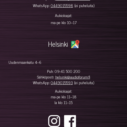
WhatsApp:
0449015598
(ei puheluita)
Aukioloajat:
ma-pe klo 10–17
Helsinki
Uudenmaankatu 4–6
Puh:
09-41 500 200
Sähköposti:
helsinki@audioforum.fi
WhatsApp:
0449015593
(ei puheluita)
Aukioloajat:
ma-pe klo 11–18
la klo 11–15