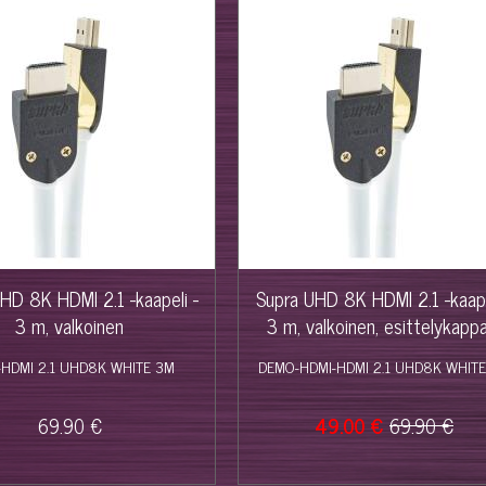
%
HD 8K HDMI 2.1 -kaapeli -
Supra UHD 8K HDMI 2.1 -kaape
3 m, valkoinen
3 m, valkoinen, esittelykapp
-HDMI 2.1 UHD8K WHITE 3M
DEMO-HDMI-HDMI 2.1 UHD8K WHIT
69.90 €
49.00 €
69.90 €