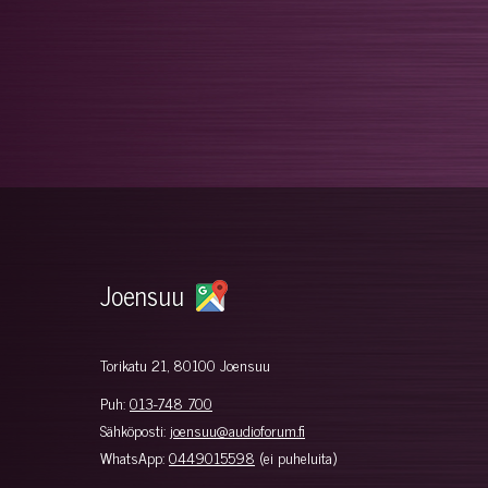
Joensuu
Torikatu 21, 80100 Joensuu
Puh:
013-748 700
Sähköposti:
joensuu@audioforum.fi
WhatsApp:
0449015598
(ei puheluita)