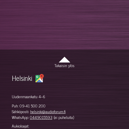
Takaisin ylös
Helsinki
Uudenmaankatu 4–6
Puh:
09-41 500 200
Sähköposti:
helsinki@audioforum.fi
WhatsApp:
0449015593
(ei puheluita)
Aukioloajat: