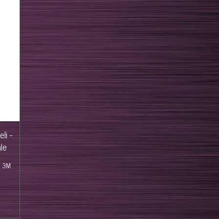
li -
ale
E 3M