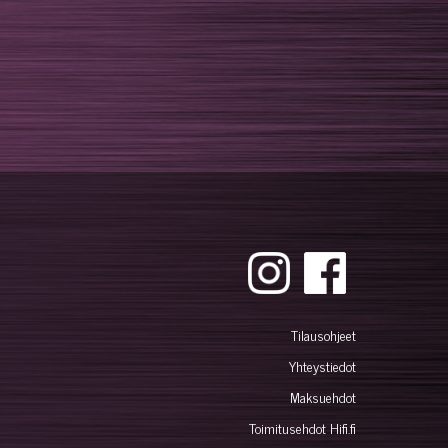
Tilausohjeet
Yhteystiedot
Maksuehdot
Toimitusehdot Hifi.fi