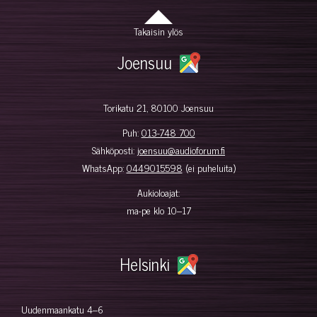
Takaisin ylös
Joensuu
Torikatu 21, 80100 Joensuu
Puh:
013-748 700
Sähköposti:
joensuu@audioforum.fi
WhatsApp:
0449015598
(ei puheluita)
Aukioloajat:
ma-pe klo 10–17
Helsinki
Uudenmaankatu 4–6