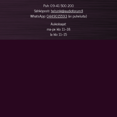
Puh:
09-41 500 200
Sähköposti:
helsinki@audioforum.fi
WhatsApp:
0449015593
(ei puheluita)
Aukioloajat:
ma-pe klo 11–18
la klo 11–15
Tilausohjeet
Yhteystiedot
Maksuehdot
Toimitusehdot Hifi.fi
Peruutuslomake