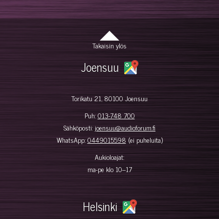
Takaisin ylös
Joensuu
Torikatu 21, 80100 Joensuu
Puh:
013-748 700
Sähköposti:
joensuu@audioforum.fi
WhatsApp:
0449015598
(ei puheluita)
Aukioloajat:
ma-pe klo 10–17
Helsinki