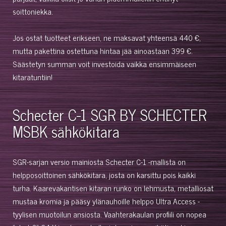
soittoniekka.
Jos ostat tuotteet erikseen, ne maksavat yhteensä 440 €,
mutta pakettina ostettuna hintaa jää ainoastaan 399 €.
Säästetyn summan voit investoida vaikka ensimmäiseen
kitaratuntiin!
Schecter C-1 SGR BY SCHECTER
MSBK sähkökitara
SGR-sarjan versio mainiosta Schecter C-1 -mallista on
helpposoittoinen sähkökitara, josta on karsittu pois kaikki
turha. Kaarevakantisen kitaran runko on lehmusta, metalliosat
mustaa kromia ja pääsy ylänauhoille helppo Ultra Access -
tyylisen muotoilun ansiosta. Vaahterakaulan profiili on nopea