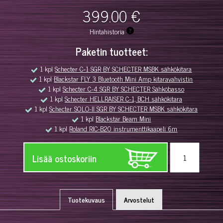
399.00 €
Hintahistoria
Paketin tuotteet:
1 kpl
Schecter C-1 SGR BY SCHECTER MSBK sähkökitara
1 kpl
Blackstar FLY 3 Bluetooth Mini Amp kitaravahvistin
1 kpl
Schecter C-4 SGR BY SCHECTER Sähköbasso
1 kpl
Schecter HELLRAISER C-1, BCH sähkökitara
1 kpl
Schecter SOLO-II SGR BY SCHECTER MSBK sähkökitara
1 kpl
Blackstar Beam Mini
1 kpl
Roland RIC-B20 instrumenttikaapeli 6m
Lisää ostoskoriin
Tuotekuvaus
Arvostelut