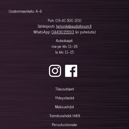
Uudenmaankatu 4–6
Puh:
09-41 500 200
Sähköposti:
helsinki@audioforum.fi
WhatsApp:
0449015593
(ei puheluita)
Aukioloajat:
ma-pe klo 11–18
la klo 11–15
Tilausohjeet
Yhteystiedot
Maksuehdot
Toimitusehdot Hifi.fi
Peruutuslomake