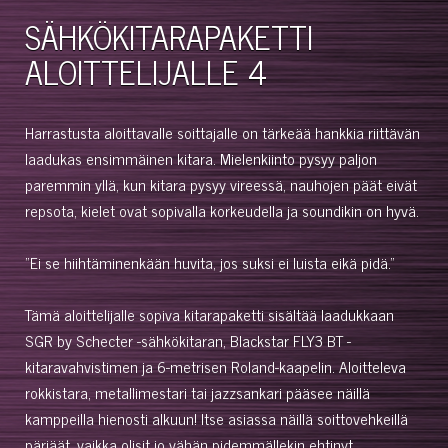
SÄHKÖKITARAPAKETTI
ALOITTELIJALLE 4
Harrastusta aloittavalle soittajalle on tärkeää hankkia riittävän
laadukas ensimmäinen kitara. Mielenkiinto pysyy paljon
paremmin yllä, kun kitara pysyy vireessä, nauhojen päät eivät
repsota, kielet ovat sopivalla korkeudella ja soundikin on hyvä.
"Ei se hiihtäminenkään huvita, jos suksi ei luista eikä pidä."
Tämä aloittelijalle sopiva kitarapaketti sisältää laadukkaan
SGR by Schecter -sähkökitaran, Blackstar FLY3 BT -
kitaravahvistimen ja 6-metrisen Roland-kaapelin. Aloitteleva
rokkistara, metallimestari tai jazzsankari pääsee näillä
kamppeilla hienosti alkuun! Itse asiassa näillä soittovehkeillä
pärjäät, vaikka olisit jo vähän pidemmällekin ehtinyt