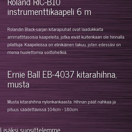
Roland RIC-B10
instrumenttikaapeli 6 m
Rolandin Black-sarjan kitarapiuhat ovat laadukkaita
ammattitasoisia kaapeleita, jotka eivät kuitenkaan ole hinnalla
pilattuja. Kaapeleissa on elinikäinen takuu, joten edessäsi on
monia huolettomia soittohetkiä.
Ernie Ball EB-4037 kitarahihna,
musta
Musta kitarahihna nylonkankaasta. Hihnan päät nahkaa ja
pituus säädettävissä 104cm - 180cm.
Lisäksi suosittelemme