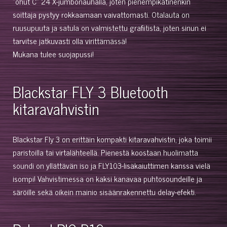
"ohut C" 24 X-jumbonauhalla, joten pienempikätinenkin
soittaja pystyy rokkaamaan vaivattomasti. Otalauta on
ruusupuuta ja satula on valmistettu grafiitista, joten sinun ei
tarvitse jatkuvasti olla virittämässä!
Mukana tulee suojapussi!
Blackstar FLY 3 Bluetooth
kitaravahvistin
Blackstar Fly 3 on erittäin kompakti kitaravahvistin, joka toimii
paristoilla tai virtalähteellä. Pienestä koostaan huolimatta
soundi on yllättävän iso ja FLY103-lisäkaiuttimen kanssa vielä
isompi! Vahvistimessa on kaksi kanavaa puhtosoundeille ja
säröille sekä oikein mainio sisäänrakennettu delay-efekti.