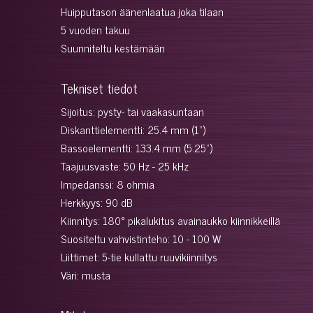
Huipputason äänenlaatua joka tilaan
5 vuoden takuu
Suunniteltu kestämään
Tekniset tiedot
Sijoitus: pysty- tai vaakasuntaan
Diskanttielementti: 25.4 mm (1")
Bassoelementti: 133.4 mm (5.25")
Taajuusvaste: 50 Hz - 25 kHz
Impedanssi: 8 ohmia
Herkkyys: 90 dB
Kiinnitys: 180° pikalukitus avainaukko kiinnikkeillä
Suositeltu vahvistinteho: 10 - 100 W
Liittimet: 5-tie kullattu ruuvikiinnitys
Väri: musta