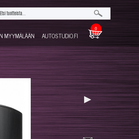
0
UN MYYMÄLÄÄN
AUTOSTUDIO.FI
▶