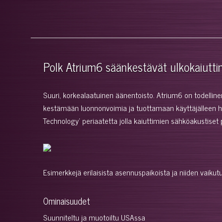
Polk Atrium6 säänkestävät ulkokaiutt
Suuri, korkealaatuinen äänentoisto. Atrium6 on todellinen 
kestämään luonnonvoimia ja tuottamaan käyttäjälleen hu
Technology' periaatetta jolla kaiuttimien sähköakustiset
Esimerkkejä erilaisista asennuspaikoista ja niiden vaikut
Ominaisuudet
Suunniteltu ja muotoiltu USAssa