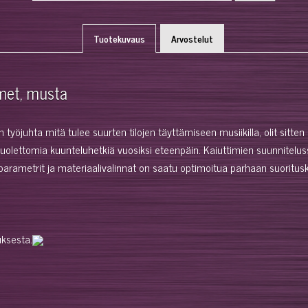
Tuotekuvaus
Arvostelut
imet, musta
työjuhta mitä tulee suurten tilojen täyttämiseen musiikilla, olit sitten s
olettomia kuunteluhetkiä vuosiksi eteenpäin. Kaiuttimien suunnitelu
 parametrit ja materiaalivalinnat on saatu optimoitua parhaan suoritu
uksesta.