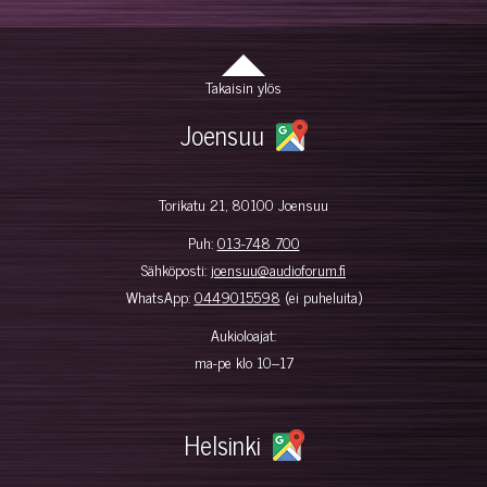
Takaisin ylös
Joensuu
Torikatu 21, 80100 Joensuu
Puh:
013-748 700
Sähköposti:
joensuu@audioforum.fi
WhatsApp:
0449015598
(ei puheluita)
Aukioloajat:
ma-pe klo 10–17
Helsinki