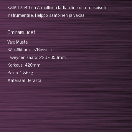
K&M 17540 on A-mallinen lattiateline ohutrunkoiselle
instrumentille. Helppo säätöinen ja vakaa.
Ominaisuudet
Väri: Musta
Sähkökitaroille/Bassoille
Leveyden säätö: 220 - 350mm
Korkeus: 420mm
Paino: 1.86kg
Materiaali: terästä