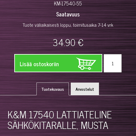
KM-17540-55
Saatavuus
Tuote väliaikaisesti loppu, toimitusaika 7-14 vrk
34.90 €
Lisää ostoskoriin
Tuotekuvaus
Arvostelut
K&M 17540 LATTIATELINE
SÄHKÖKITARALLE, MUSTA