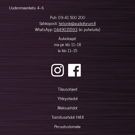
Uudenmaankatu 4–6
Puh:
09-41 500 200
Sähköposti:
helsinki@audioforum.fi
WhatsApp:
0449015593
(ei puheluita)
Aukioloajat:
ma-pe klo 11–18
la klo 11–15
Tilausohjeet
Yhteystiedot
Maksuehdot
Toimitusehdot Hifi.fi
Peruutuslomake