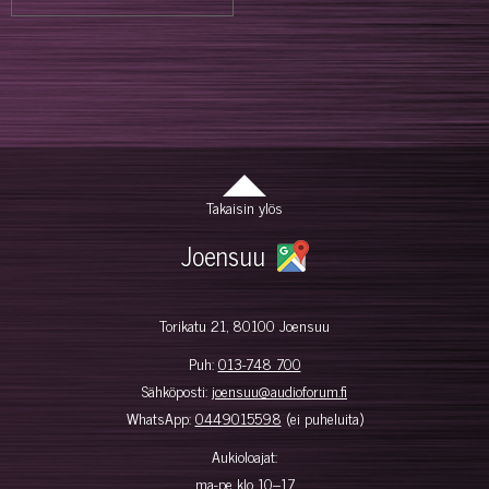
Takaisin ylös
Joensuu
Torikatu 21, 80100 Joensuu
Puh:
013-748 700
Sähköposti:
joensuu@audioforum.fi
WhatsApp:
0449015598
(ei puheluita)
Aukioloajat:
ma-pe klo 10–17