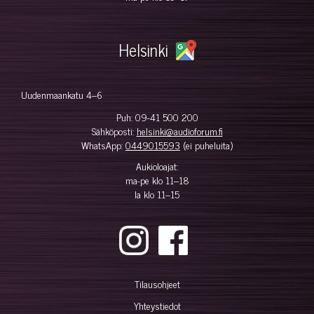
Helsinki
Uudenmaankatu 4–6
Puh:
09-41 500 200
Sähköposti:
helsinki@audioforum.fi
WhatsApp:
0449015593
(ei puheluita)
Aukioloajat:
ma-pe klo 11–18
la klo 11–15
Tilausohjeet
Yhteystiedot