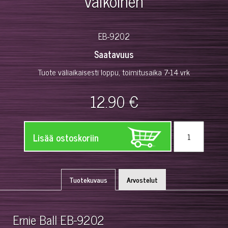
valkoinen
EB-9202
Saatavuus
Tuote väliaikaisesti loppu, toimitusaika 7-14 vrk
12.90 €
Lisää ostoskoriin
Tuotekuvaus
Arvostelut
Ernie Ball EB-9202