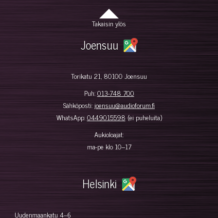
Takaisin ylös
Joensuu
Torikatu 21, 80100 Joensuu
Puh:
013-748 700
Sähköposti:
joensuu@audioforum.fi
WhatsApp:
0449015598
(ei puheluita)
Aukioloajat:
ma-pe klo 10–17
Helsinki
Uudenmaankatu 4–6