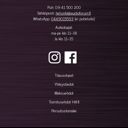
Puh:
09-41 500 200
Sähköposti:
helsinki@audioforum.fi
WhatsApp:
0449015593
(ei puheluita)
Aukioloajat:
ma-pe klo 11–18
la klo 11–15
Tilausohjeet
Yhteystiedot
Maksuehdot
Toimitusehdot Hifi.fi
Peruutuslomake