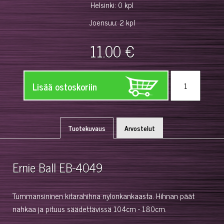
Helsinki: 0 kpl
Joensuu: 2 kpl
11.00 €
Lisää ostoskoriin
Tuotekuvaus
Arvostelut
Ernie Ball EB-4049
Tummansininen kitarahihna nylonkankaasta. Hihnan päät
nahkaa ja pituus säädettävissä 104cm - 180cm.