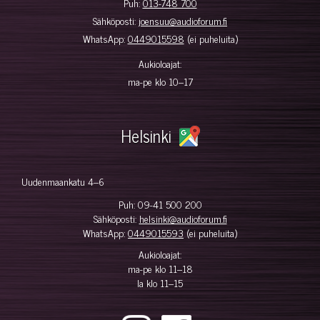
Puh:
013-748 700
Sähköposti:
joensuu@audioforum.fi
WhatsApp:
0449015598
(ei puheluita)
Aukioloajat:
ma-pe klo 10–17
Helsinki
Uudenmaankatu 4–6
Puh:
09-41 500 200
Sähköposti:
helsinki@audioforum.fi
WhatsApp:
0449015593
(ei puheluita)
Aukioloajat:
ma-pe klo 11–18
la klo 11–15