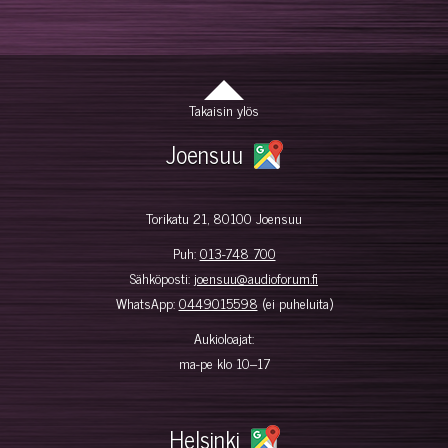
Takaisin ylös
Joensuu
Torikatu 21, 80100 Joensuu
Puh:
013-748 700
Sähköposti:
joensuu@audioforum.fi
WhatsApp:
0449015598
(ei puheluita)
Aukioloajat:
ma-pe klo 10–17
Helsinki