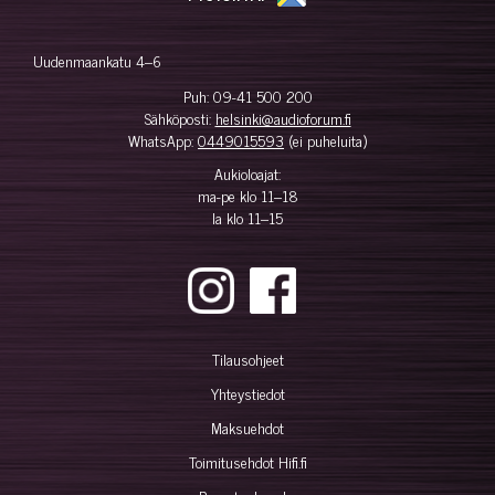
Uudenmaankatu 4–6
Puh:
09-41 500 200
Sähköposti:
helsinki@audioforum.fi
WhatsApp:
0449015593
(ei puheluita)
Aukioloajat:
ma-pe klo 11–18
la klo 11–15
Tilausohjeet
Yhteystiedot
Maksuehdot
Toimitusehdot Hifi.fi