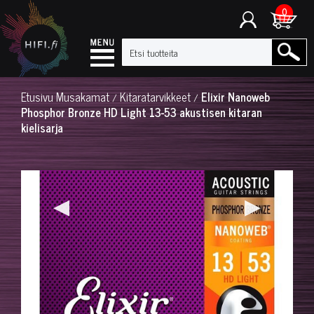
0
Etusivu
Musakamat
Kitaratarvikkeet
Elixir Nanoweb
/
/
Phosphor Bronze HD Light 13-53 akustisen kitaran
kielisarja
◀
▶