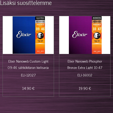
Lisäksi suosittelemme
Elixir Nanoweb Custom Light
Elixir Nanoweb Phosphor
09-46 sähkökitaran kielisarja
Bronze Extra Light 10-47
akustisen kitaran kielisarja
ELI-12027
ELI-16002
14.90 €
19.90 €