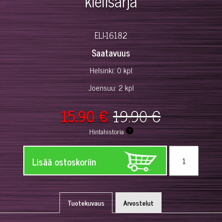
kielisarja
ELI-16182
Saatavuus
Helsinki: 0 kpl
Joensuu: 2 kpl
15.90 €
19.90 €
Hintahistoria
Lisää ostoskoriin
Tuotekuvaus
Arvostelut