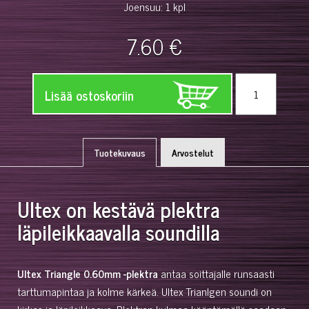
Joensuu: 1 kpl
7.60 €
Lisää ostoskoriin
Tuotekuvaus
Arvostelut
Ultex on kestävä plektra
läpileikkaavalla soundilla
Ultex Triangle 0.60mm -plektra
antaa soittajalle runsaasti
tarttumapintaa ja kolme kärkeä. Ultex Trianlgen soundi on
kirkas ja läpileikkaava. Plektran kulmaa kääntämällä saadaan