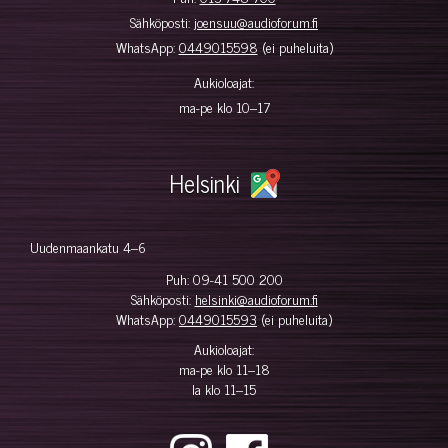
Sähköposti:
joensuu@audioforum.fi
WhatsApp:
0449015598
(ei puheluita)
Aukioloajat:
ma-pe klo 10–17
Helsinki
Uudenmaankatu 4–6
Puh:
09-41 500 200
Sähköposti:
helsinki@audioforum.fi
WhatsApp:
0449015593
(ei puheluita)
Aukioloajat:
ma-pe klo 11–18
la klo 11–15