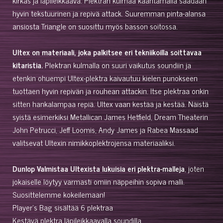
hyvin tekstuurinen ja repivä attack. Suuremman pinta-alansa
ansiosta Triangle on suosittu myös basson soitossa.
Ultex on materiaali, joka palkitsee eri tekniikoilla soittavaa
kitaristia.
Plektran kulmalla on suuri vaikutus soundiin ja
etenkin ohuempi Ultex-plektra kaivautuu kielen punokseen
tuottaen hyvin repivän ja rouhean attackin. Itse plektraa onkin
sitten hankalampaa repiä. Ultex vaan kestää ja kestää. Näistä
syistä esimerkiksi Metallican James Hetfield, Dream Theaterin
John Petrucci, Jeff Loomis, Andy James ja Rabea Massaad
valitsevat Ultexin nimikkoplektrojensa materiaaliksi.
Dunlop Valmistaa Ultexista lukuisia eri plektra-malleja
, joten
jokaiselle löytyy varmasti omiin näppeihin sopiva malli.
Suosittelemme kokeilemaan!
Player's Bag sisältää 6 plektraa
Kestävä plektra läpileikkaavalla soundilla