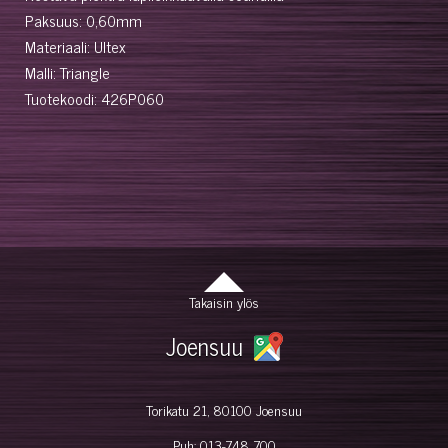
Paksuus: 0,60mm
Materiaali: Ultex
Malli: Triangle
Tuotekoodi: 426P060
Takaisin ylös
Joensuu
Torikatu 21, 80100 Joensuu
Puh:
013-748 700