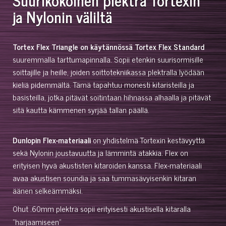
ja Nylonin väliltä
Tortex Flex Triangle on käytännössä Tortex Flex Standard
suuremmalla tarttumapinnalla. Sopii etenkin suurisormisille
soittajille ja heille, joiden soittotekniikassa plektralla lyödään
kieliä pidemmältä. Tämä tapahtuu monesti kitaristeilla ja
basisteilla, jotka pitävät soitintaan hihnassa alhaalla ja pitävät
sitä kautta kämmenen syrjää tallan päällä.
Dunlopin Flex-materiaali
on yhdistelmä Tortexin kestävyyttä
sekä Nylonin joustavuutta ja lämmintä atakkia. Flex on
erityisen hyvä akustisten kitaroiden kanssa. Flex-materiaali
avaa akustisen soundia ja saa tummasävyisenkin kitaran
äänen selkeämmäksi.
Ohut .60mm plektra sopii erityisesti akustisella kitaralla
"harjaamiseen"