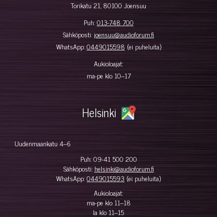
Torikatu 21, 80100 Joensuu
Puh:
013-748 700
Sähköposti:
joensuu@audioforum.fi
WhatsApp:
0449015598
(ei puheluita)
Aukioloajat:
ma-pe klo 10–17
Helsinki
Uudenmaankatu 4–6
Puh:
09-41 500 200
Sähköposti:
helsinki@audioforum.fi
WhatsApp:
0449015593
(ei puheluita)
Aukioloajat:
ma-pe klo 11–18
la klo 11–15