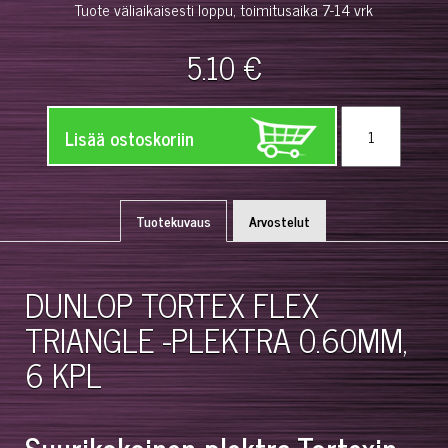
Tuote väliaikaisesti loppu, toimitusaika 7-14 vrk
5.10 €
Lisää ostoskoriin
Tuotekuvaus
Arvostelut
DUNLOP TORTEX FLEX
TRIANGLE -PLEKTRA 0.60MM,
6 KPL
Suurikokoinen plektra Tortexin