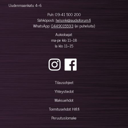
Uudenmaankatu 4–6
Puh:
09-41 500 200
Sähköposti:
helsinki@audioforum.fi
WhatsApp:
0449015593
(ei puheluita)
Aukioloajat:
ma-pe klo 11–18
la klo 11–15
Tilausohjeet
Yhteystiedot
Maksuehdot
Toimitusehdot Hifi.fi
Peruutuslomake