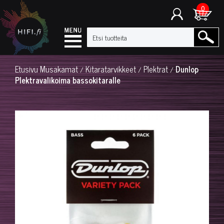
0
Etusivu
Musakamat
Kitaratarvikkeet
Plektrat
Dunlop
/
/
/
Plektravalikoima bassokitaralle