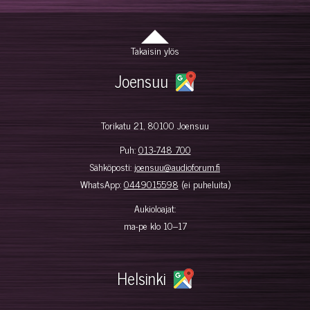
Takaisin ylös
Joensuu
Torikatu 21, 80100 Joensuu
Puh:
013-748 700
Sähköposti:
joensuu@audioforum.fi
WhatsApp:
0449015598
(ei puheluita)
Aukioloajat:
ma-pe klo 10–17
Helsinki