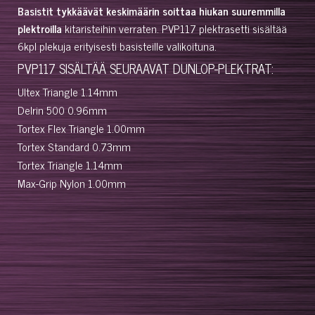
Basistit tykkäävät keskimäärin soittaa hiukan suuremmilla
plektroilla
kitaristeihin verraten. PVP117 plektrasetti sisältää
6kpl plekuja erityisesti basisteille valikoituna.
PVP117 SISÄLTÄÄ SEURAAVAT DUNLOP-PLEKTRAT:
Ultex Triangle 1.14mm
Delrin 500 0.96mm
Tortex Flex Triangle 1.00mm
Tortex Standard 0.73mm
Tortex Triangle 1.14mm
Max-Grip Nylon 1.00mm