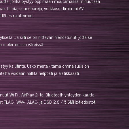
vuutta, jonka pystyy oppimaan muutamassa minuutissa.
iuttimia, soundbareja, verkkosoittimia tai AV-
t lähes rajattomat.
ellä. Ja silti se on riittävän hienostunut, jotta se
lla molemmissa väreissä.
hestyy kaiutinta. Usko meitä - tämä ominaisuus on
tta voidaan hallita helposti ja aistikkaasti.
uut Wi-Fi-, AirPlay 2- tai Bluetooth-yhteyden kautta.
et FLAC-, WAV-, ALAC- ja DSD 2.8 / 5.6MHz-tiedostot.