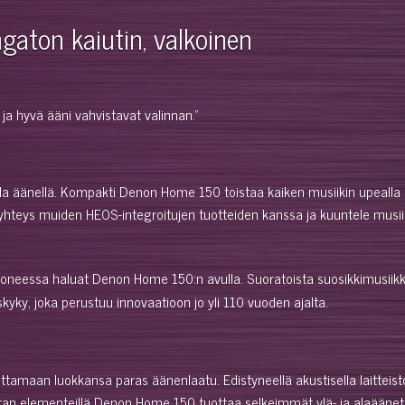
aton kaiutin, valkoinen
 ja hyvä ääni vahvistavat valinnan."
la äänellä. Kompakti Denon Home 150 toistaa kaiken musiikin upealla ä
yhteys muiden HEOS-integroitujen tuotteiden kanssa ja kuuntele musiik
eessa haluat Denon Home 150:n avulla. Suoratoista suosikkimusiikkiasi
kyky, joka perustuu innovaatioon jo yli 110 vuoden ajalta.
maan luokkansa paras äänenlaatu. Edistyneellä akustisella laitteistoll
kaistan elementeillä Denon Home 150 tuottaa selkeimmät ylä- ja alaäänet.