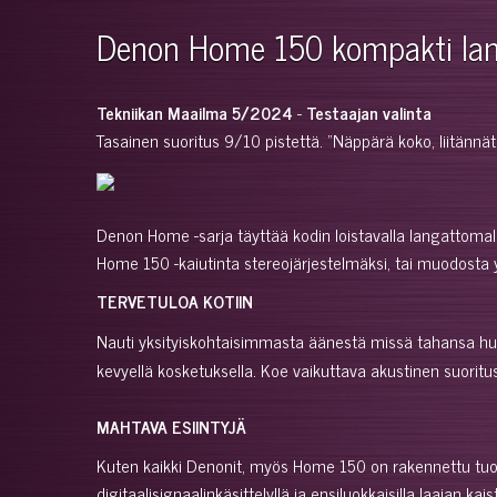
Denon Home 150 kompakti lang
Tekniikan Maailma 5/2024
-
Testaajan valinta
Tasainen suoritus 9/10 pistettä. "Näppärä koko, liitännät
Denon Home -sarja täyttää kodin loistavalla langattomal
Home 150 -kaiutinta stereojärjestelmäksi, tai muodosta 
TERVETULOA KOTIIN
Nauti yksityiskohtaisimmasta äänestä missä tahansa huon
kevyellä kosketuksella. Koe vaikuttava akustinen suoritus
MAHTAVA ESIINTYJÄ
Kuten kaikki Denonit, myös Home 150 on rakennettu tuotta
digitaalisignaalinkäsittelyllä ja ensiluokkaisilla laajan 