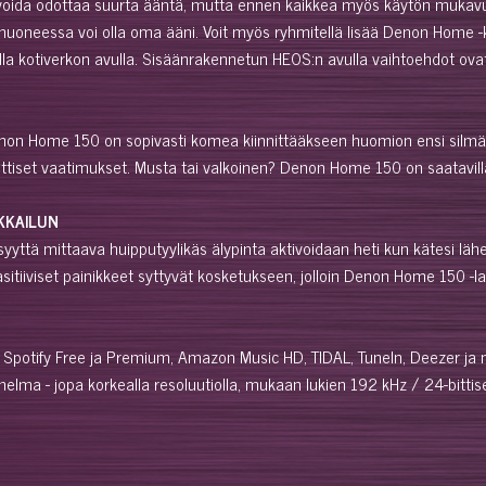
ä voida odottaa suurta ääntä, mutta ennen kaikkea myös käytön muka
huoneessa voi olla oma ääni. Voit myös ryhmitellä lisää Denon Home -ka
lla kotiverkon avulla. Sisäänrakennetun HEOS:n avulla vaihtoehdot ova
Denon Home 150 on sopivasti komea kiinnittääkseen huomion ensi silmäyks
steettiset vaatimukset. Musta tai valkoinen? Denon Home 150 on saatavi
KKAILUN
isyyttä mittaava huipputyylikäs älypinta aktivoidaan heti kun kätesi lä
tiiviset painikkeet syttyvät kosketukseen, jolloin Denon Home 150 -laite
: Spotify Free ja Premium, Amazon Music HD, TIDAL, TuneIn, Deezer ja m
lma - jopa korkealla resoluutiolla, mukaan lukien 192 kHz / 24-bittis