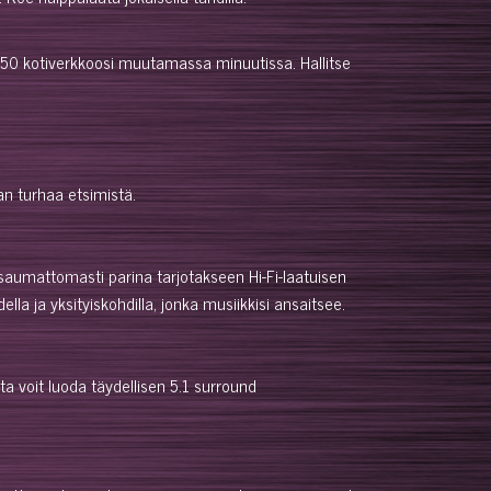
 150 kotiverkkoosi muutamassa minuutissa. Hallitse
man turhaa etsimistä.
saumattomasti parina tarjotakseen Hi-Fi-laatuisen
a ja yksityiskohdilla, jonka musiikkisi ansaitsee.
 voit luoda täydellisen 5.1 surround