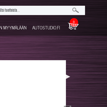
0
UN MYYMÄLÄÄN
AUTOSTUDIO.FI
▶