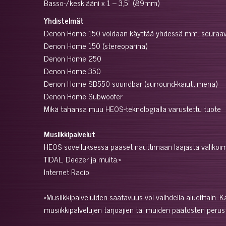
Basso-/keskiääni x 1 – 3,5" (89mm)
Yhdistelmät
Denon Home 150 voidaan käyttää yhdessä mm. seuraavi
Denon Home 150 (stereoparina)
Denon Home 250
Denon Home 350
Denon Home SB550 soundbar (surround-kaiuttimena)
Denon Home Subwoofer
Mikä tahansa muu HEOS-teknologialla varustettu tuote
Musiikkipalvelut
HEOS sovelluksessa pääset nauttimaan laajasta valikoima
TIDAL, Deezer ja muita.*
Internet Radio
*Musiikkipalveluiden saatavuus voi vaihdella alueittain. K
musiikkipalvelujen tarjoajien tai muiden päätösten perust