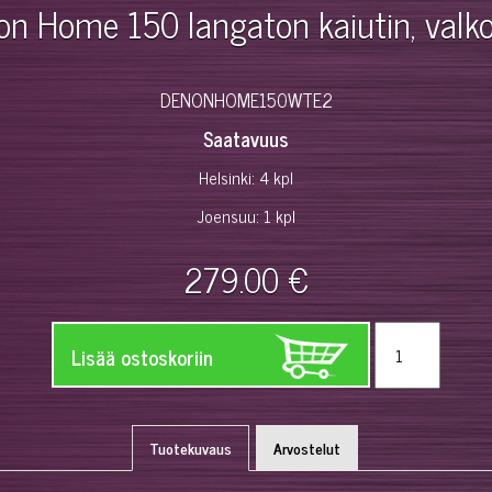
n Home 150 langaton kaiutin, valk
DENONHOME150WTE2
Saatavuus
Helsinki: 4 kpl
Joensuu: 1 kpl
279.00 €
Lisää ostoskoriin
Tuotekuvaus
Arvostelut