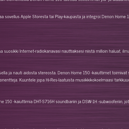
ataa sovellus Apple Storesta tai Play-kaupasta ja integroi Denon Home
a suosikki Internet-radiokanavasi nauttiaksesi niistä milloin haluat, il
lla ja nauti aidosta stereosta. Denon Home 150 -kaiuttimet toimivat 
entteja. Kuuntele jopa Hi-Res-laatuista musiikkikokoelmaasi tarkkuudell
50 -kaiuttimia DHT-S716H soundbariin ja DSW-1H -subwooferiin, jotta