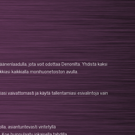
änenlaadulla, jota voit odottaa Denonilta. Yhdistä kaksi
kiasi kaikkialla monihuonetoiston avulla.
 vaivattomasti ja käytä tallentamiasi esivalintoja vain
a, asiantuntevasti viritetyllä
 Koe huippulaatu jokaisella tahdilla.