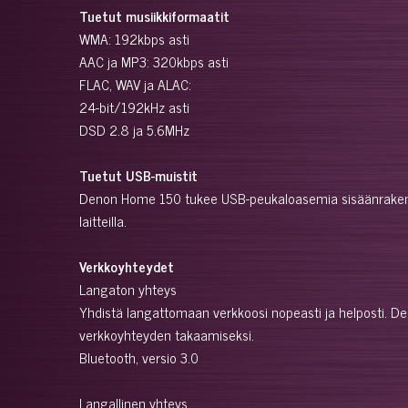
Tuetut musiikkiformaatit
WMA: 192kbps asti
AAC ja MP3: 320kbps asti
FLAC, WAV ja ALAC:
24-bit/192kHz asti
DSD 2.8 ja 5.6MHz
Tuetut USB-muistit
Denon Home 150 tukee USB-peukaloasemia sisäänrakennetu
laitteilla.
Verkkoyhteydet
Langaton yhteys
Yhdistä langattomaan verkkoosi nopeasti ja helposti. D
verkkoyhteyden takaamiseksi.
Bluetooth, versio 3.0
Langallinen yhteys