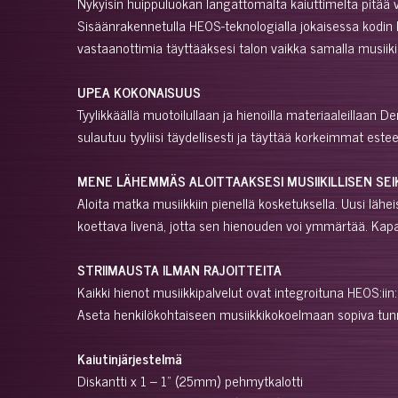
Nykyisin huippuluokan langattomalta kaiuttimelta pitä
Sisäänrakennetulla HEOS-teknologialla jokaisessa kodin 
vastaanottimia täyttääksesi talon vaikka samalla musiiki
UPEA KOKONAISUUS
Tyylikkäällä muotoilullaan ja hienoilla materiaaleillaan 
sulautuu tyyliisi täydellisesti ja täyttää korkeimmat e
MENE LÄHEMMÄS ALOITTAAKSESI MUSIIKILLISEN SEI
Aloita matka musiikkiin pienellä kosketuksella. Uusi lähe
koettava livenä, jotta sen hienouden voi ymmärtää. Kapasi
STRIIMAUSTA ILMAN RAJOITTEITA
Kaikki hienot musiikkipalvelut ovat integroituna HEOS:iin
Aseta henkilökohtaiseen musiikkikokoelmaan sopiva tunne
Kaiutinjärjestelmä
Diskantti x 1 – 1" (25mm) pehmytkalotti