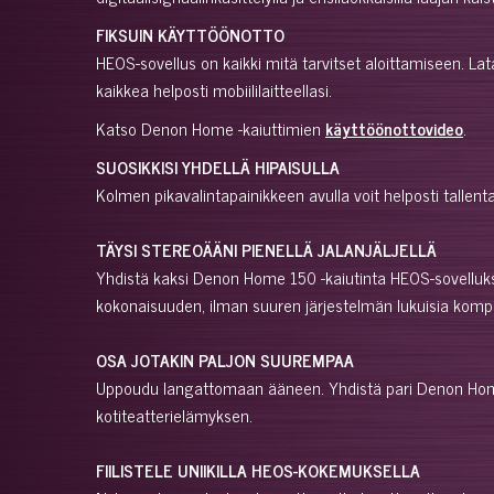
FIKSUIN KÄYTTÖÖNOTTO
HEOS-sovellus on kaikki mitä tarvitset aloittamiseen. L
kaikkea helposti mobiililaitteellasi.
Katso Denon Home -kaiuttimien
käyttöönottovideo
.
SUOSIKKISI YHDELLÄ HIPAISULLA
Kolmen pikavalintapainikkeen avulla voit helposti tallenta
TÄYSI STEREOÄÄNI PIENELLÄ JALANJÄLJELLÄ
Yhdistä kaksi Denon Home 150 -kaiutinta HEOS-sovellukse
kokonaisuuden, ilman suuren järjestelmän lukuisia kompon
OSA JOTAKIN PALJON SUUREMPAA
Uppoudu langattomaan ääneen. Yhdistä pari Denon Home 1
kotiteatterielämyksen.
FIILISTELE UNIIKILLA HEOS-KOKEMUKSELLA