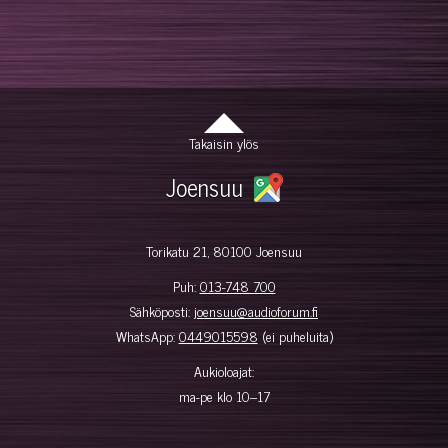
Takaisin ylös
Joensuu
Torikatu 21, 80100 Joensuu
Puh:
013-748 700
Sähköposti:
joensuu@audioforum.fi
WhatsApp:
0449015598
(ei puheluita)
Aukioloajat:
ma-pe klo 10–17