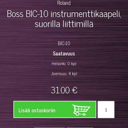
Roland
Boss BIC-10 instrumenttikaapeli,
suorilla liittimillä
BIC-10
Saatavuus
Helsinki: 0 kpl
Joensuu: 4 kpl
31.00 €
Lisää ostoskoriin