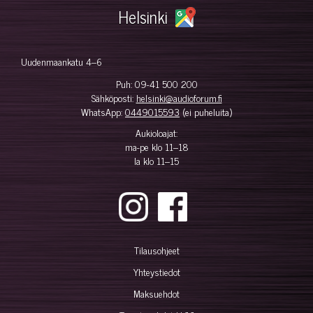
Helsinki
Uudenmaankatu 4–6
Puh:
09-41 500 200
Sähköposti:
helsinki@audioforum.fi
WhatsApp:
0449015593
(ei puheluita)
Aukioloajat:
ma-pe klo 11–18
la klo 11–15
Tilausohjeet
Yhteystiedot
Maksuehdot