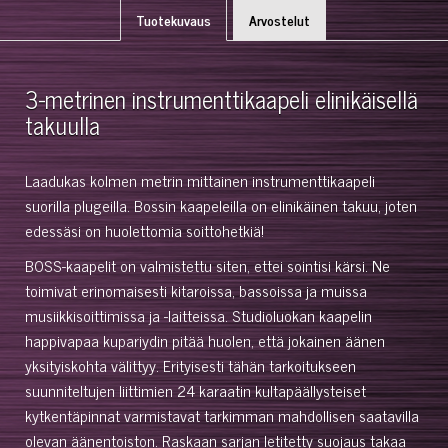
Tuotekuvaus
Arvostelut
3-metrinen instrumenttikaapeli elinikäisellä
takuulla
Laadukas kolmen metrin mittainen instrumenttikaapeli
suorilla plugeilla. Bossin kaapeleilla on elinikäinen takuu, joten
edessäsi on huolettomia soittohetkiä!
BOSS-kaapelit on valmistettu siten, ettei sointisi kärsi. Ne
toimivat erinomaisesti kitaroissa, bassoissa ja muissa
musiikkisoittimissa ja -laitteissa. Studioluokan kaapelin
happivapaa kupariydin pitää huolen, että jokainen äänen
yksityiskohta välittyy. Erityisesti tähän tarkoitukseen
suunniteltujen liittimien 24 karaatin kultapäällysteiset
kytkentäpinnat varmistavat tarkimman mahdollisen saatavilla
olevan äänentoiston. Raskaan sarjan letitetty suojaus takaa