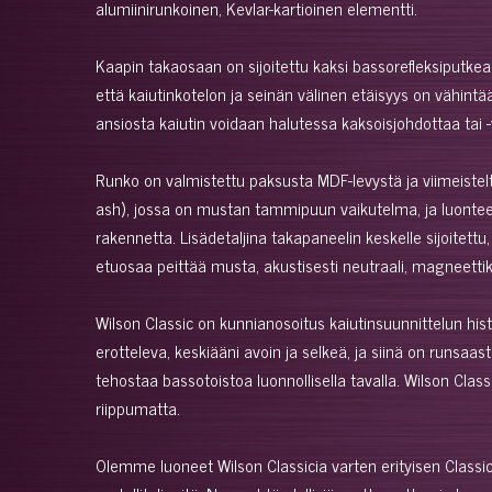
alumiinirunkoinen, Kevlar-kartioinen elementti.
Kaapin takaosaan on sijoitettu kaksi bassorefleksiputkea,
että kaiutinkotelon ja seinän välinen etäisyys on vähintää
ansiosta kaiutin voidaan halutessa kaksoisjohdottaa tai -
Runko on valmistettu paksusta MDF-levystä ja viimeistelty
ash), jossa on mustan tammipuun vaikutelma, ja luonteelta
rakennetta. Lisädetaljina takapaneelin keskelle sijoitet
etuosaa peittää musta, akustisesti neutraali, magneettik
Wilson Classic on kunnianosoitus kaiutinsuunnittelun his
erotteleva, keskiääni avoin ja selkeä, ja siinä on runsaa
tehostaa bassotoistoa luonnollisella tavalla. Wilson Clas
riippumatta.
Olemme luoneet Wilson Classicia varten erityisen Classi