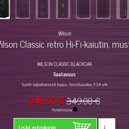
Wilson
ilson Classic retro Hi-Fi-kaiutin, mus
WILSON CLASSIC BLACKOAK
Saatavuus
Tuote väliaikaisesti loppu, toimitusaika 7-14 vrk
249.00 €
349.00 €
Hintahistoria
Lisää ostoskoriin