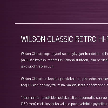
WILSON CLASSIC RETRO HI-F
Wilson Classic sopii täydellisesti nykyajan trendeihin, s
paluusta hyväksi todettuun kokonaisuuteen, joka perustuu
jakosuodinratkaisuun.
Wilson Classic on kookas jalustakaiutin, joka edustaa kl
taajuuksien herkkyyttä, mikä mahdollistaa erinomaisen ä
1-tuumainen tekstiilidomediskantti on asennettu suureen
(130 mm) malli kevlar-kalvolla ja painevaletulla jäykällä