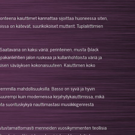
juonteena kaiuttimet kannattaa sijoittaa huoneessa siten,
issa on kätevät, suurikokoiset mutterit. Tuplaliittimien
. Saatavana on kaksi väriä: perinteinen, musta (black
pakanlehtien jalon ruskeaa ja kullanhohtoista väriä ja
henkisen säväyksen kokonaisuuteen. Kaiuttimen koko
remmilla mahdollisuuksilla. Basso on syvä ja hyvin
 suurempi kuin moderneissa kirjahyllykaiuttimissa, mikä
tonta suorituskykyä nauttimastasi musiikkigenrestä
a vastustamattomasti menneiden vuosikymmenten teollisia