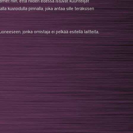
timet niin, että niiden edessä istuvat kuuntelijat
 kuvioidulla pinnalla, joka antaa sille teräksisen
oneeseen, jonka omistaja ei pelkää esitellä laitteita,