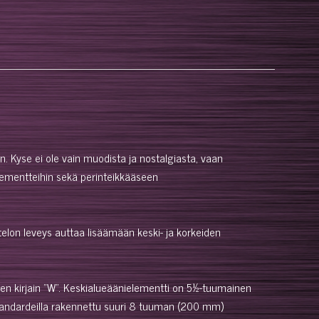
n. Kyse ei ole vain muodista ja nostalgiasta, vaan
elementteihin sekä perinteikkääseen
telon leveys auttaa lisäämään keski- ja korkeiden
nen kirjain "W". Keskialueäänielementti on 5½-tuumainen
a standardeilla rakennettu suuri 8 tuuman (200 mm)