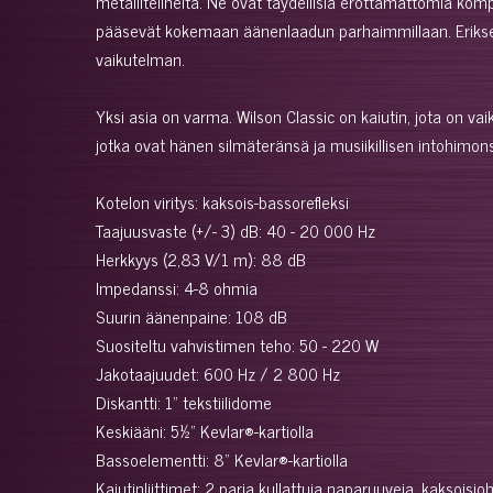
metallitelineitä. Ne ovat täydellisiä erottamattomia kompon
pääsevät kokemaan äänenlaadun parhaimmillaan. Erikseen t
vaikutelman.
Yksi asia on varma. Wilson Classic on kaiutin, jota on va
jotka ovat hänen silmäteränsä ja musiikillisen intohimon
Kotelon viritys: kaksois-bassorefleksi
Taajuusvaste (+/- 3) dB: 40 - 20 000 Hz
Herkkyys (2,83 V/1 m): 88 dB
Impedanssi: 4-8 ohmia
Suurin äänenpaine: 108 dB
Suositeltu vahvistimen teho: 50 - 220 W
Jakotaajuudet: 600 Hz / 2 800 Hz
Diskantti: 1" tekstiilidome
Keskiääni: 5½" Kevlar®-kartiolla
Bassoelementti: 8" Kevlar®-kartiolla
Kaiutinliittimet: 2 paria kullattuja naparuuveja, kaksoisj