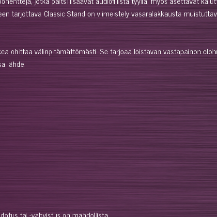
entteja, jotka paitsi lisäävät audiofiilistä tyyliä, myös asettavat kaiut
arjottava Classic Stand on viimeistely vasaralakkausta muistuttavalla
ikea ohittaa välinpitämättömästi. Se tarjoaa loistavan vastapainon olohu
sa lähde.
ohdotus tai -vahvistus on mahdollista