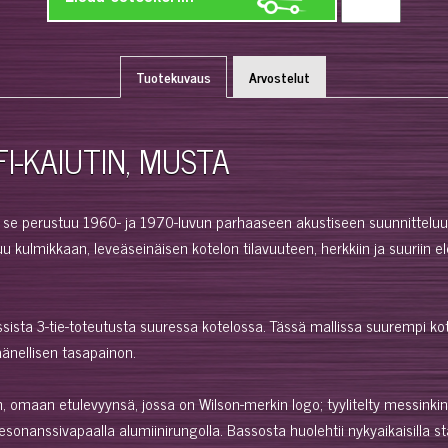
Tuotekuvaus
Arvostelut
I-KAIUTIN, MUSTA
illä se perustuu 1960- ja 1970-luvun parhaaseen akustiseen suunnitteluu
 kulmikkaan, leveäseinäisen kotelon tilavuuteen, herkkiin ja suuriin 
assista 3-tie-toteutusta suuressa kotelossa. Tässä mallissa suurempi ko
änellisen tasapainon.
, omaan etulevyynsä, jossa on Wilson-merkin logo; tyylitelty messinki
, resonanssivapaalla alumiinirungolla. Bassosta huolehtii nykyaikaisill