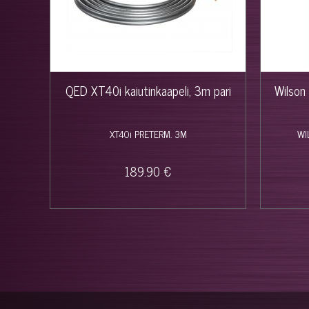
QED XT40i kaiutinkaapeli, 3m pari
Wilson 
XT40i PRETERM. 3M
WI
189.90 €