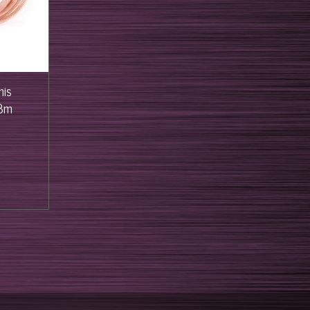
mis
x3m