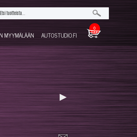
0
UN MYYMÄLÄÄN
AUTOSTUDIO.FI
▶