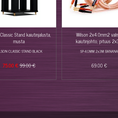
Classic Stand kaiutinjalusta,
Wilson 2x4.0mm2 val
musta
kaiutinjohto, pituus 2
LSON CLASSIC STAND BLACK
SP-4.0MM 2x3M BANANA
75.00 €
99.00 €
69.00 €