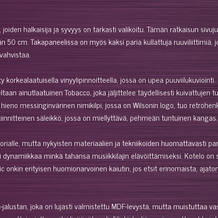
 joiden halkaisija ja syvyys on tarkasti valikoitu. Tämän ratkaisun sivu
n 50 cm. Takapaneelissa on myös kaksi paria kullattuja ruuviliittimiä, jo
vahvistaa.
 korkealaatuisella vinyylipinnoitteella, jossa on upea puuviilukuviointi
an ainutlaatuinen Tobacco, joka jäljittelee täydellisesti kuivattujen tu
tu, hieno messinginvärinen nimikilpi, jossa on Wilsonin logo, tuo retro
iinnitteinen säleikkö, jossa on miellyttävä, pehmeän tuntuinen kangas.
torialle, mutta nykyisten materiaalien ja tekniikoiden huomattavasti pa
sti dynamiikkaa minkä tahansa musiikkilajin elävöittämiseksi. Kotelo on
sic onkin erityisen huomionarvoinen kaiutin, jos etsit erinomaista, aja
c-jalustan, joka on lujasti valmistettu MDF-levystä, mutta muistutta