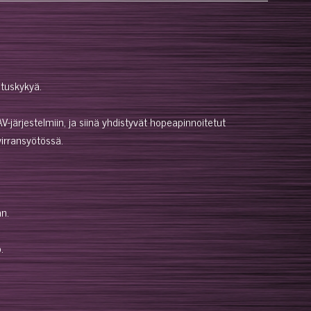
ituskykyä.
järjestelmiin, ja siinä yhdistyvät hopeapinnoitetut
virransyötössä.
an.
.