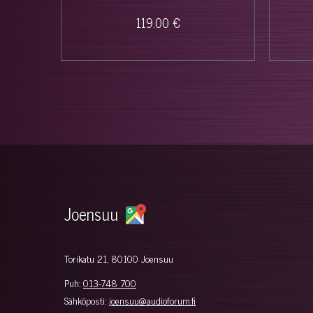
119.00 €
Joensuu
Torikatu 21, 80100 Joensuu
Puh:
013-748 700
Sähköposti:
joensuu@audioforum.fi