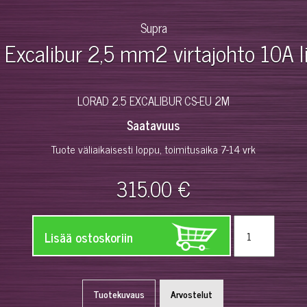
Supra
xcalibur 2,5 mm2 virtajohto 10A li
LORAD 2.5 EXCALIBUR CS-EU 2M
Saatavuus
Tuote väliaikaisesti loppu, toimitusaika 7-14 vrk
315.00 €
Lisää ostoskoriin
Tuotekuvaus
Arvostelut