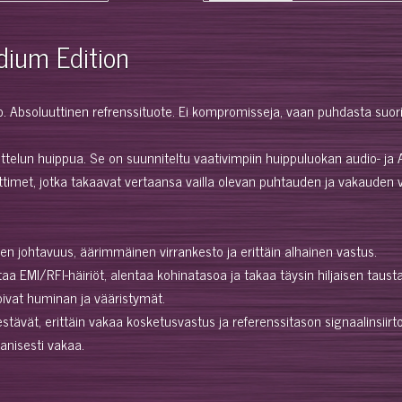
dium Edition
o. Absoluuttinen refrenssituote. Ei kompromisseja, vaan puhdasta suor
lun huippua. Se on suunniteltu vaativimpiin huippuluokan audio- ja AV-
iittimet, jotka takaavat vertaansa vailla olevan puhtauden ja vakauden 
 johtavuus, äärimmäinen virrankesto ja erittäin alhainen vastus.
taa EMI/RFI-häiriöt, alentaa kohinatasoa ja takaa täysin hiljaisen taust
ivat huminan ja vääristymät.
stävät, erittäin vakaa kosketusvastus ja referenssitason signaalinsiirto
nisesti vakaa.