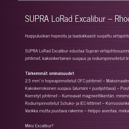
SUPRA LoRad Excalibur – Rho
Huippuluokan hopeoitu ja laadukkaasti suojattu virtajoht
SUPRA LoRad Excalibur edustaa Supran virtajohtosuunnitte
johtimet, kaksinkertainen suojaus ja rodiumpinnoitetut l
Tärkeimmät ominaisuudet
2,5 mm²:n hopeapinnoitetut OFC-johtimet – Maksimaalinen
Kaksikerroksinen suojaus (alumiini + puolijohtava) – Pois
Kierretyt johtimet – Kumoavat magneettikentän, minimo
Rodiumpinnoitetut Schuko- ja IEC-liittimet – Korroosionke
Vankka mutta joustava rakenne – Helppo asentaa, mekaa
Miksi Excalibur?