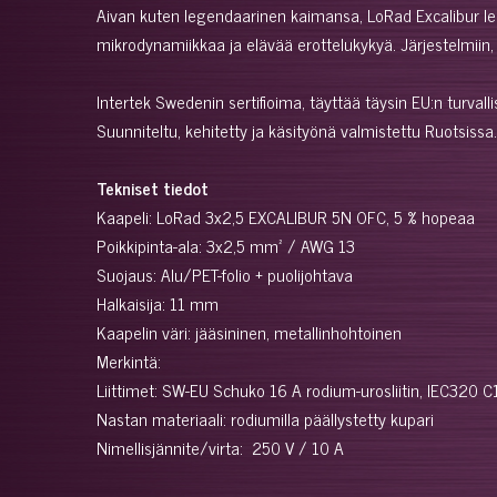
Aivan kuten legendaarinen kaimansa, LoRad Excalibur le
mikrodynamiikkaa ja elävää erottelukykyä. Järjestelmiin, 
Intertek Swedenin sertifioima, täyttää täysin EU:n turval
Suunniteltu, kehitetty ja käsityönä valmistettu Ruotsissa.
Tekniset tiedot
Kaapeli: LoRad 3x2,5 EXCALIBUR 5N OFC, 5 % hopeaa
Poikkipinta-ala: 3x2,5 mm² / AWG 13
Suojaus: Alu/PET-folio + puolijohtava
Halkaisija: 11 mm
Kaapelin väri: jääsininen, metallinhohtoinen
Merkintä:
Liittimet: SW-EU Schuko 16 A rodium-urosliitin, IEC320 C1
Nastan materiaali: rodiumilla päällystetty kupari
Nimellisjännite/virta: 250 V / 10 A