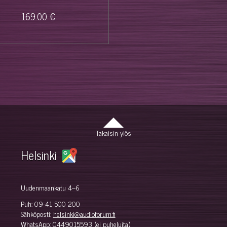
169.00 €
Takaisin ylös
Helsinki
Uudenmaankatu 4–6
Puh:
09-41 500 200
Sähköposti:
helsinki@audioforum.fi
WhatsApp:
0449015593
(ei puheluita)