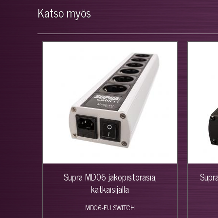
Katso myös
Supra MD06 jakopistorasia,
Supr
katkaisijalla
MD06-EU SWITCH