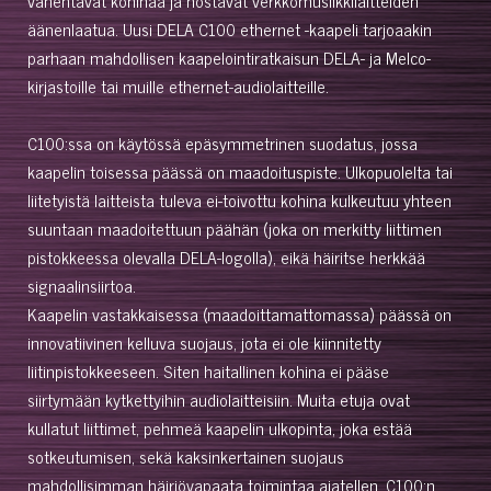
äänenlaatua. Uusi DELA C100 ethernet -kaapeli tarjoaakin
parhaan mahdollisen kaapelointiratkaisun DELA- ja Melco-
kirjastoille tai muille ethernet-audiolaitteille.
C100:ssa on käytössä epäsymmetrinen suodatus, jossa
kaapelin toisessa päässä on maadoituspiste. Ulkopuolelta tai
liitetyistä laitteista tuleva ei-toivottu kohina kulkeutuu yhteen
suuntaan maadoitettuun päähän (joka on merkitty liittimen
pistokkeessa olevalla DELA-logolla), eikä häiritse herkkää
signaalinsiirtoa.
Kaapelin vastakkaisessa (maadoittamattomassa) päässä on
innovatiivinen kelluva suojaus, jota ei ole kiinnitetty
liitinpistokkeeseen. Siten haitallinen kohina ei pääse
siirtymään kytkettyihin audiolaitteisiin. Muita etuja ovat
kullatut liittimet, pehmeä kaapelin ulkopinta, joka estää
sotkeutumisen, sekä kaksinkertainen suojaus
mahdollisimman häiriövapaata toimintaa ajatellen. C100:n