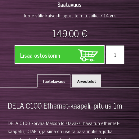
Saatavuus
Tuote väliaikaisesti loppu, toimitusaika 7-14 vrk
149.00 €
Lisää ostoskoriin
Tuotekuvaus
Arvostelut
DELA C100 Ethernet-kaapeli, pituus 1m
DELA C100 korvaa Melcon loistavaksi havaitun ethernet-
kaapelin, C1AE:n, ja siinä on useita parannuksia, jotka
vähentävät kohinaa ja nostavat verkkomusiikkilaitteiden