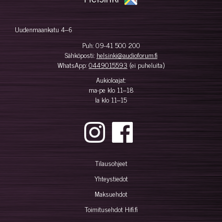
Uudenmaankatu 4–6
Puh:
09-41 500 200
Sähköposti:
helsinki@audioforum.fi
WhatsApp:
0449015593
(ei puheluita)
Aukioloajat:
ma-pe klo 11–18
la klo 11–15
Tilausohjeet
Yhteystiedot
Maksuehdot
Toimitusehdot Hifi.fi