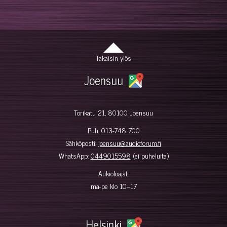
Takaisin ylös
Joensuu
Torikatu 21, 80100 Joensuu
Puh:
013-748 700
Sähköposti:
joensuu@audioforum.fi
WhatsApp:
0449015598
(ei puheluita)
Aukioloajat:
ma-pe klo 10–17
Helsinki