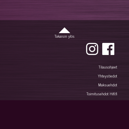
Takaisin ylös
Tilausohjeet
Yhteystiedot
Maksuehdot
Toimitusehdot Hifi.fi
Peruutuslomake